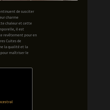
ontinuent de susciter
Leur charme
tte chaleur et cette
porelle, il est
e ce revêtement pour en
res Cuites de
 la qualité et la
 pour maîtriser le
ncestral