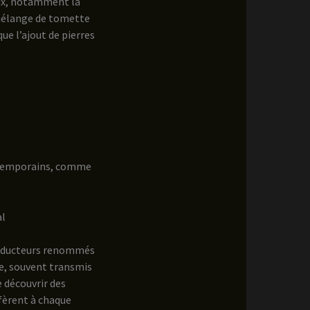
aux, notamment la
 mélange de tomette
ue l’ajout de pierres
ontemporains, comme
al
roducteurs renommés
e, souvent transmis
e découvrir des
nfèrent à chaque