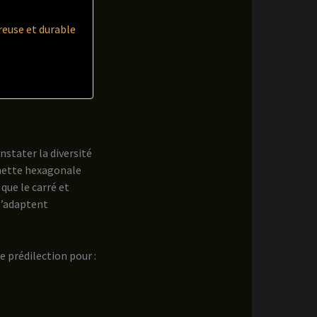
reuse et durable
constater la diversité
omette hexagonale
que le carré et
s’adaptent
 prédilection pour :