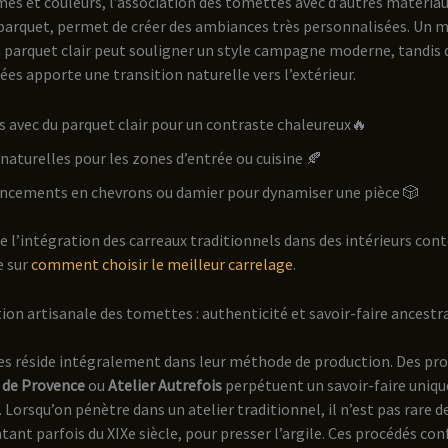
rmes et couleurs, l’association des tomettes avec d’autres matéri
e parquet, permet de créer des ambiances très personnalisées. Un
 parquet clair peut souligner un style campagne moderne, tandis q
rées apporte une transition naturelle vers l’extérieur.
s avec du parquet clair pour un contraste chaleureux🔥
s naturelles pour les zones d’entrée ou cuisine 🍂
ncements en chevrons ou damier pour dynamiser une pièce 🎲
te l’intégration des carreaux traditionnels dans des intérieurs c
e sur
comment choisir le meilleur carrelage
.
tion artisanale des tomettes : authenticité et savoir-faire ancestr
tes réside intégralement dans leur méthode de production. Des p
 de Provence
ou
Atelier Autrefois
perpétuent un savoir-faire uniqu
. Lorsqu’on pénètre dans un atelier traditionnel, il n’est pas rare d
ant parfois du XIXe siècle, pour presser l’argile. Ces procédés co