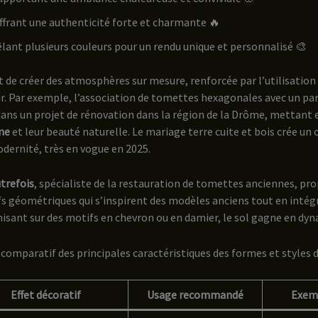
ffrant une authenticité forte et charmante 🔥
ant plusieurs couleurs pour un rendu unique et personnalisé 🎨
t de créer des atmosphères sur mesure, renforcée par l’utilisati
ir. Par exemple, l’association de tomettes hexagonales avec un par
s un projet de rénovation dans la région de la Drôme, mettant e
me
et leur beauté naturelle. Le mariage terre cuite et bois crée un 
dernité, très en vogue en 2025.
utrefois
, spécialiste de la restauration de tomettes anciennes, p
 géométriques qui s’inspirent des modèles anciens tout en intég
sant sur des motifs en chevron ou en damier, le sol gagne en dyna
comparatif des principales caractéristiques des formes et styles 
Effet décoratif
Usage recommandé
Exem