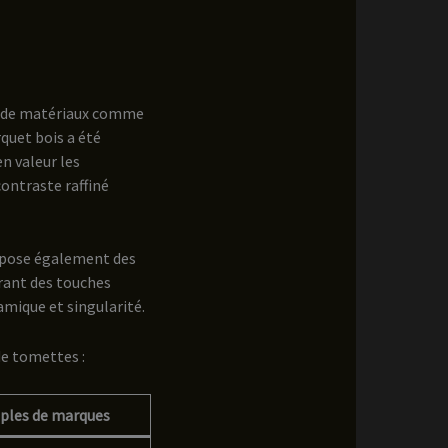
on de matériaux comme
quet bois a été
n valeur les
contraste raffiné
ropose également des
rant des touches
mique et singularité.
de tomettes :
ples de marques