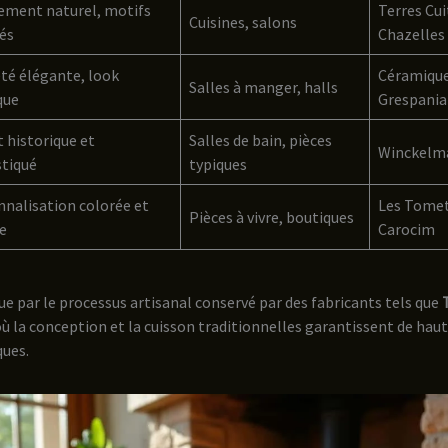
nement naturel, motifs
Terres Cui
Cuisines, salons
és
Chazelles
té élégante, look
Céramique
Salles à manger, halls
que
Grespania
 historique et
Salles de bain, pièces
Winckelma
stiqué
typiques
nalisation colorée et
Les Tomet
Pièces à vivre, boutiques
e
Carocim
que par le processus artisanal conservé par des fabricants tels que
où la conception et la cuisson traditionnelles garantissent de haut
ques.