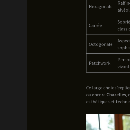
Raffi
Hexagonale
alvéol
Sobrié
Carrée
classi
Aspect
Octogonale
sophi
Person
Patchwork
vivant
Ce large choix s’expli
ou encore
Chazelles
, 
esthétiques et techni