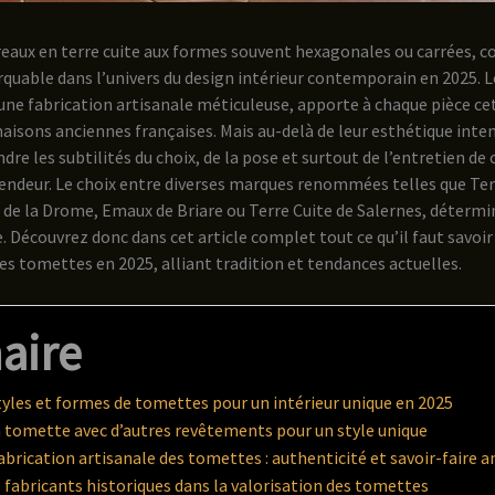
reaux en terre cuite aux formes souvent hexagonales ou carrées, c
able dans l’univers du design intérieur contemporain en 2025. 
une fabrication artisanale méticuleuse, apporte à chaque pièce ce
aisons anciennes françaises. Mais au-delà de leur esthétique intem
re les subtilités du choix, de la pose et surtout de l’entretien d
lendeur. Le choix entre diverses marques renommées telles que Ter
de la Drome, Emaux de Briare ou Terre Cuite de Salernes, détermine
e. Découvrez donc dans cet article complet tout ce qu’il faut savoir
des tomettes en 2025, alliant tradition et tendances actuelles.
aire
styles et formes de tomettes pour un intérieur unique en 2025
a tomette avec d’autres revêtements pour un style unique
abrication artisanale des tomettes : authenticité et savoir-faire a
s fabricants historiques dans la valorisation des tomettes