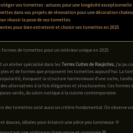
rotéger vos tomettes : astuces pour une longévité exceptionnelle
mettes dans vos projets de rénovation pour une décoration chaleu
our réussir la pose de vos tomettes
entes pour bien entretenir et choisir ses tomettes en 2025
et formes de tomettes pour un intérieur unique en 2025
 un atelier spécialisé dans les
Terres Cuites de Raujolles
, j’ai pu 
yles et de formes que proposent les tomettes aujourd’hui. La t
popularité, évoquant la structure harmonieuse d’une ruche, tandis 
des alternatives à la fois élégantes et structurantes. Ces formes 
aces variés, du salon rustique à la cuisine contemporaine.
urs des tomettes sont aussi un critère fondamental. On observe une
 et douces, idéales pour éclaircir une pièce peu lumineuse 🌞
 apportant une ambiance chaleureuse et conviviale 🌸