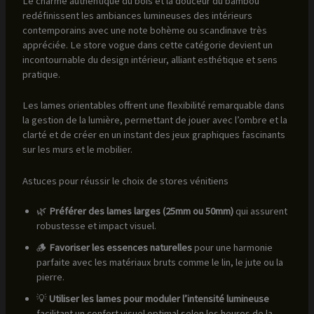
Le charme authentique du bois et la douceur du bambou
redéfinissent les ambiances lumineuses des intérieurs
contemporains avec une note bohème ou scandinave très
appréciée. Le store vogue dans cette catégorie devient un
incontournable du design intérieur, alliant esthétique et sens
pratique.
Les lames orientables offrent une flexibilité remarquable dans
la gestion de la lumière, permettant de jouer avec l’ombre et la
clarté et de créer en un instant des jeux graphiques fascinants
sur les murs et le mobilier.
Astuces pour réussir le choix de stores vénitiens
🌿
Préférer des lames larges (25mm ou 50mm)
qui assurent
robustesse et impact visuel.
🪵
Favoriser les essences naturelles
pour une harmonie
parfaite avec les matériaux bruts comme le lin, le jute ou la
pierre.
💡
Utiliser les lames pour moduler l’intensité lumineuse
facilitant un confort visuel optimal selon les heures de la