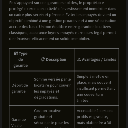
En s’appuyant sur ces garanties solides, le propriétaire
protégé exerce son activité d’investissement immobilier dans
un cadre plus serein et pérenne. Éviter les impayés devient un
objectif combiné à une gestion proactive et à une sécurisation
accrue des baux. Un bon équilibre entre garanties locatives
classiques, assurance loyers impayés et recours légal permet
de sécuriser efficacement un solide immobilier.
🔐 Type
de
📋 Description
⚠️ Avantages / Limites
garantie
Simple à mettre en
Somme versée par le
place, mais souvent
Dépôt de
locataire pour couvrir
insuffisant permettant
garantie
les impayés et
une couverture
dégradations.
limitée.
Caution locative
Accessible à certains
gratuite et
profils et gratuite,
Garantie
sécurisante pour les
mais plafonnée à 36
Visale