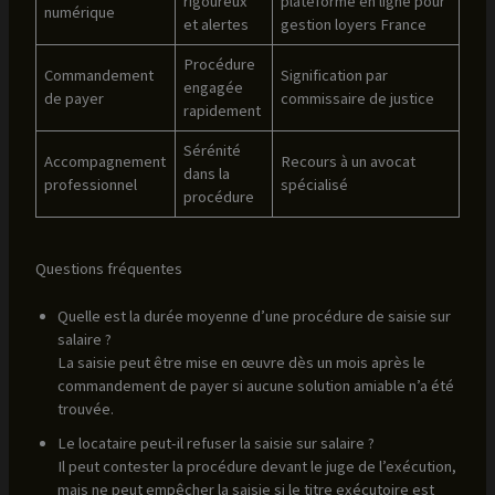
rigoureux
plateforme en ligne pour
numérique
et alertes
gestion loyers France
Procédure
Commandement
Signification par
engagée
de payer
commissaire de justice
rapidement
Sérénité
Accompagnement
Recours à un avocat
dans la
professionnel
spécialisé
procédure
Questions fréquentes
Quelle est la durée moyenne d’une procédure de saisie sur
salaire ?
La saisie peut être mise en œuvre dès un mois après le
commandement de payer si aucune solution amiable n’a été
trouvée.
Le locataire peut-il refuser la saisie sur salaire ?
Il peut contester la procédure devant le juge de l’exécution,
mais ne peut empêcher la saisie si le titre exécutoire est