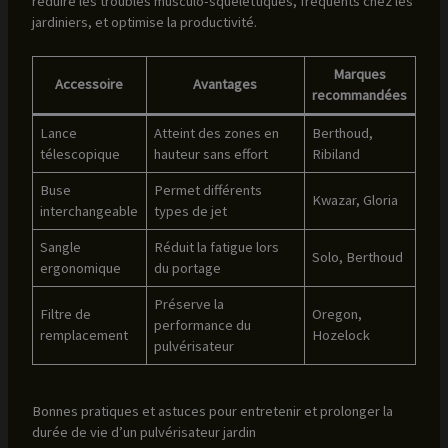
réduire les troubles musculo-squelettiques, fréquents chez les
jardiniers, et optimise la productivité.
Marques
Accessoire
Avantages
recommandées
Lance
Atteint des zones en
Berthoud,
télescopique
hauteur sans effort
Ribiland
Buse
Permet différents
Kwazar, Gloria
interchangeable
types de jet
Sangle
Réduit la fatigue lors
Solo, Berthoud
ergonomique
du portage
Préserve la
Filtre de
Oregon,
performance du
remplacement
Hozelock
pulvérisateur
Bonnes pratiques et astuces pour entretenir et prolonger la
durée de vie d’un pulvérisateur jardin