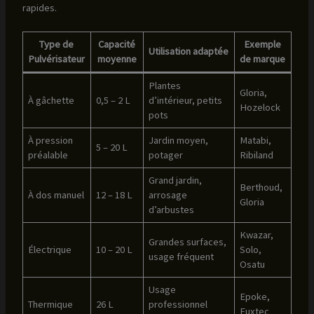
rapides.
Type de
Capacité
Exemple
Utilisation adaptée
Pulvérisateur
moyenne
de marque
Plantes
Gloria,
À gâchette
0,5 – 2 L
d’intérieur, petits
Hozelock
pots
À pression
Jardin moyen,
Matabi,
5 – 20 L
préalable
potager
Ribiland
Grand jardin,
Berthoud,
À dos manuel
12 – 18 L
arrosage
Gloria
d’arbustes
Kwazar,
Grandes surfaces,
Électrique
10 – 20 L
Solo,
usage fréquent
Osatu
Usage
Epoke,
Thermique
26 L
professionnel
Fuxtec