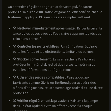
Un entretien régulier et rigoureux de votre pulvérisateur
prolonge sa durée d’utilisation et garantit l’efficacité de chaque
traitement appliqué. Plusieurs gestes simples suffisent :
🛠️
Nettoyer immédiatement après usage
: Rincer la cuve, la
lance et les buses avec de l’eau claire supprime les résidus
chimiques corrosifs.
🛠️
Contrôler les joints et filtres
: Un vérification régulière
évite les fuites et les obstructions, limitant les pannes.
🛠️
Stocker correctement
: Laisser sécher à l’air libre et
protéger le matériel du gel et des fortes températures
évite les déformations et dégradations.
🛠️
Utiliser des pièces compatibles
: Faire appel aux
fabricants comme
Gloria
ou
Berthoud
pour acquérir des
pièces d’origine assure un assemblage optimal et une durée
prolongée.
🛠️
Vérifier régulièrement la pression
: Maintenir la pompe
dans un état optimal évite un effort excessif à chaque
utilisation.