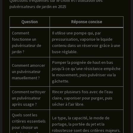
Questions fréquentes sur le choix et l’utilisation des
pulvérisateurs de jardin en 2025
Question
Réponse concise
Comment
Il utilise une pompe qui, par
fonctionne un
pressurisation, vaporise le liquide
pulvérisateur de
contenu dans un réservoir grâce à une
jardin ?
buse réglable.
Pomper la poignée de haut en bas
Comment amorcer
jusqu’à ce qu’une résistance empêche
un pulvérisateur
le mouvement, puis pulvériser via la
manuellement ?
gâchette.
Comment nettoyer
Rincer plusieurs fois avec de l’eau
un pulvérisateur
claire, vaporiser pour purger, puis
après usage ?
sécher à l’air libre.
Quels sont les
Le type, la capacité, le mode de
critères essentiels
portage, la portée du jet et la
pour choisir un
robustesse sont des critères majeurs.