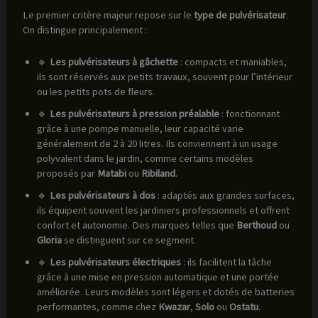
Le premier critère majeur repose sur le
type de pulvérisateur
.
On distingue principalement :
🔹
Les pulvérisateurs à gâchette
: compacts et maniables,
ils sont réservés aux petits travaux, souvent pour l’intérieur
ou les petits pots de fleurs.
🔹
Les pulvérisateurs à pression préalable
: fonctionnant
grâce à une pompe manuelle, leur capacité varie
généralement de 2 à 20 litres. Ils conviennent à un usage
polyvalent dans le jardin, comme certains modèles
proposés par
Matabi
ou
Ribiland
.
🔹
Les pulvérisateurs à dos
: adaptés aux grandes surfaces,
ils équipent souvent les jardiniers professionnels et offrent
confort et autonomie. Des marques telles que
Berthoud
ou
Gloria
se distinguent sur ce segment.
🔹
Les pulvérisateurs électriques
: ils facilitent la tâche
grâce à une mise en pression automatique et une portée
améliorée. Leurs modèles sont légers et dotés de batteries
performantes, comme chez
Kwazar
,
Solo
ou
Ostatu
.