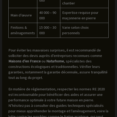
000
chantier
40 000 – 90
Expertise requise pour
Main d’œuvre
000
maçonnerie en pierre
Finitions &
15 000 – 30
Varie selon choix
aménagements
000
personnels
Pour éviter les mauvaises surprises, il est recommandé de
solliciter des devis auprès d’entreprises reconnues comme
Maisons d’en France
ou
Naturhome
, spécialistes des
constructions écologiques et traditionnelles. Vérifier leurs
garanties, notamment la garantie décennale, assure tranquillité
tout au long du projet.
En matière de réglementation, respecter les normes RE 2020
est incontournable pour bénéficier des aides et assurer une
performance optimale à votre future maison en pierre.
N’hésitez pas à consulter des guides techniques spécialisés
pour mieux appréhender le montage et l’aménagement, voire la
lutte contre les nuisibles comme le frelon asiatique, qui peut