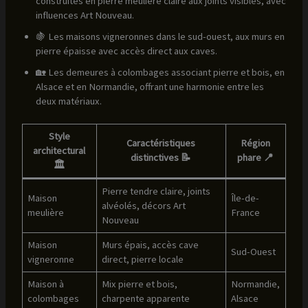
construites en pierre meulière claire aux joints visibles, avec
influences Art Nouveau.
🍇 Les maisons vigneronnes dans le sud-ouest, aux murs en
pierre épaisse avec accès direct aux caves.
🏡 Les demeures à colombages associant pierre et bois, en
Alsace et en Normandie, offrant une harmonie entre les
deux matériaux.
Style
Caractéristiques
Région
architectural
distinctives 📝
phare 📍
🏛️
Pierre tendre claire, joints
Maison
Île-de-
alvéolés, décors Art
meulière
France
Nouveau
Maison
Murs épais, accès cave
Sud-Ouest
vigneronne
direct, pierre locale
Maison à
Mix pierre et bois,
Normandie,
colombages
charpente apparente
Alsace