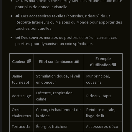
🎨 Des murs peints chez Leroy Merlin avec une finition mate
pour plus de douceur visuelle.
🛋️ Des accessoires textiles (coussins, rideaux) de La
Redoute Intérieurs ou Maisons du Monde pour apporter des
touches ponctuelles.
🖼️ Des œuvres murales ou posters colorés incarnant ces
palettes pour dynamiser un coin spécifique.
Exemple
Couleur 🌈
Effet sur l’ambiance 🛋️
d’utilisation 🖼️
Jaune
Stimulation douce, réveil
Mur principal,
tournesol
en douceur
coussins
Détente, respiration
Vert sauge
Rideaux, tapis
calme
Ocre
Cocon, réchauffement de
Peinture murale,
chaleureux
la pièce
linge de lit
Terracotta
Énergie, fraîcheur
Accessoires déco