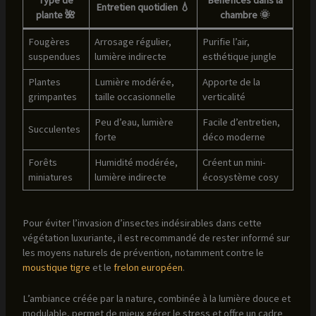
Entretien quotidien 💧
plante 🌺
chambre 🌞
Fougères
Arrosage régulier,
Purifie l’air,
suspendues
lumière indirecte
esthétique jungle
Plantes
Lumière modérée,
Apporte de la
grimpantes
taille occasionnelle
verticalité
Peu d’eau, lumière
Facile d’entretien,
Succulentes
forte
déco moderne
Forêts
Humidité modérée,
Créent un mini-
miniatures
lumière indirecte
écosystème cosy
Pour éviter l’invasion d’insectes indésirables dans cette
végétation luxuriante, il est recommandé de rester informé sur
les moyens naturels de prévention, notamment contre le
moustique tigre
et le
frelon européen
.
L’ambiance créée par la nature, combinée à la lumière douce et
modulable, permet de mieux gérer le stress et offre un cadre