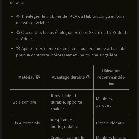
durable.
🌱 Privilégier le mobilier de IKEA ou Habitat conçu en bois
massif recyclable.
♻️ Choisir des tissus écologiques chez Sklum ou La Redoute
Intérieurs.
🛠️ Ajouter des éléments en pierre ou céramique artisanale
pour un contraste intéressant et une touche singulière.
Utilisation
Matériau 🍃
Avantage durable ♻️
recommandée
🛏️
Recyclable et
Meubles,
Bois sombre
durable, apporte
parquet
chaleur
Respirant et
Lin & coton bio
Literie, rideaux
biodégradable
Croissance rapide,
Meubles légers,