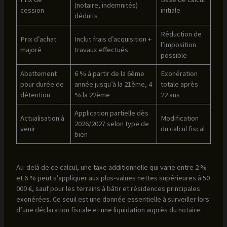
(notaire, indemnités)
cession
initiale
déduits
Réduction de
Prix d’achat
Inclut frais d’acquisition +
l’imposition
majoré
travaux effectués
possible
Abattement
6 % à partir de la 6ème
Exonération
pour durée de
année jusqu’à la 21ème, 4
totale après
détention
% la 22ème
22 ans
Application partielle dès
Actualisation à
Modification
2026/2027 selon type de
venir
du calcul fiscal
bien
Au-delà de ce calcul, une taxe additionnelle qui varie entre 2 %
et 6 % peut s’appliquer aux plus-values nettes supérieures à 50
000 €, sauf pour les terrains à bâtir et résidences principales
exonérées. Ce seuil est une donnée essentielle à surveiller lors
d’une déclaration fiscale et une liquidation auprès du notaire.