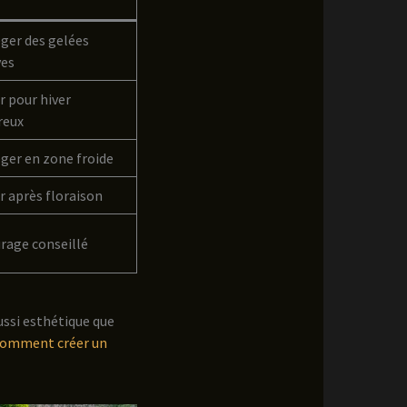
ger des gelées
ves
r pour hiver
reux
ger en zone froide
er après floraison
rage conseillé
ussi esthétique que
omment créer un