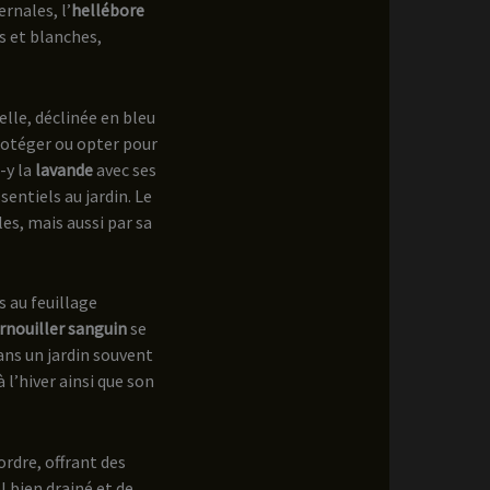
rnales, l’
hellébore
s et blanches,
elle, déclinée en bleu
protéger ou opter pour
-y la
lavande
avec ses
entiels au jardin. Le
es, mais aussi par sa
s au feuillage
rnouiller sanguin
se
dans un jardin souvent
 l’hiver ainsi que son
ordre, offrant des
l bien drainé et de