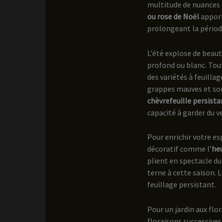
multitude de nuances é
ou rose de Noël
apport
prolongeant la périod
L’été explose de beaut
profond ou blanc. Tout
des variétés à feuilla
grappes mauves et son 
chèvrefeuille persista
capacité à garder du v
Pour enrichir votre es
décoratif comme l’
he
plient en spectacle du
terne à cette saison. 
feuillage persistant.
Pour un jardin aux flo
floraisons successives