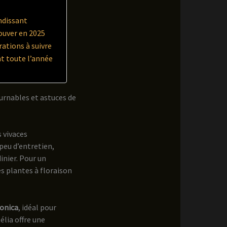
endissant
rouver en 2025
rations à suivre
nt toute l’année
ournables et astuces de
s vivaces
peu d’entretien,
inier. Pour un
es plantes à floraison
ponica
, idéal pour
élia offre une