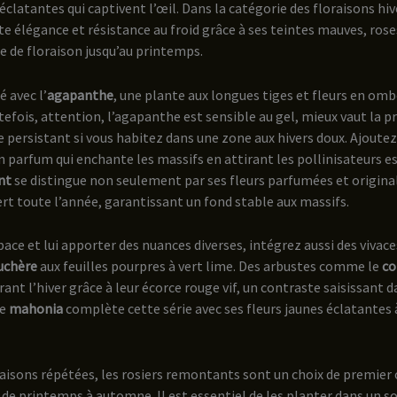
clatantes qui captivent l’œil. Dans la catégorie des floraisons hive
e élégance et résistance au froid grâce à ses teintes mauves, rose
e de floraison jusqu’au printemps.
é avec l’
agapanthe
, une plante aux longues tiges et fleurs en omb
efois, attention, l’agapanthe est sensible au gel, mieux vaut la 
ge persistant si vous habitez dans une zone aux hivers doux. Ajoutez
parfum qui enchante les massifs en attirant les pollinisateurs ess
nt
se distingue non seulement par ses fleurs parfumées et original
ert toute l’année, garantissant un fond stable aux massifs.
pace et lui apporter des nuances diverses, intégrez aussi des vivace
uchère
aux feuilles pourpres à vert lime. Des arbustes comme le
co
rant l’hiver grâce à leur écorce rouge vif, un contraste saisissant 
Le
mahonia
complète cette série avec ses fleurs jaunes éclatantes à
raisons répétées, les rosiers remontants sont un choix de premier 
 de printemps à automne. Il est essentiel de les planter dans un so