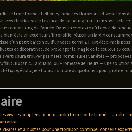
jardin se transforme et vit au rythme des floraisons et variations d
vivaces fleuries reste l’astuce idéale pour garantir un spectacle col
 yeux tout au long de l’année. Dans un contexte où l’envie de renoue
e bien-être en extérieur s’intensifie, réussir un jardin constammen
agisse d’un petit balcon ou d’un vaste terrain, il est désormais poss
bustes et décoratives, de prolonger la magie de la couleur au cœur
e averti saura trouver parmi les nombreuses variétés — proposé
uffaut, Botanic, Jardiland, ou Promesse de Fleurs — une solution 
esthétique, écologie et plaisir simple du quotidien, pour profiter d’u
aire
tes vivaces adaptées pour un jardin fleuri toute l’année : variétés
lantation
 vivaces et arbustes pour une floraison continue : conseils experts