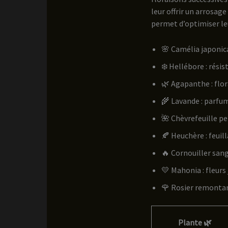
leur offrir un arrosag
permet d’optimiser leu
🌸 Camélia japonica 
❄️ Hellébore : résis
🌿 Agapanthe : flor
🌾 Lavande : parfum
🌺 Chèvrefeuille pe
🍂 Heuchère : feuil
🔥 Cornouiller sang
💛 Mahonia : fleurs
🌹 Rosier remontan
Plante 🌿