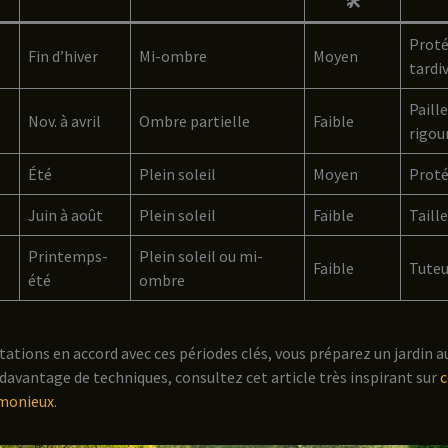
🛠️
Proté
Fin d’hiver
Mi-ombre
Moyen
tardi
Paille
Nov. à avril
Ombre partielle
Faible
rigou
Été
Plein soleil
Moyen
Proté
Juin à août
Plein soleil
Faible
Taill
Printemps-
Plein soleil ou mi-
Faible
Tuteu
été
ombre
tations en accord avec ces périodes clés, vous préparez un jardin a
 davantage de techniques, consultez cet article très inspirant sur
c
rmonieux
.