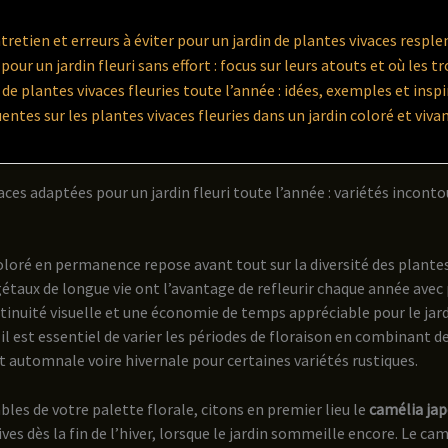
tretien et erreurs à éviter pour un jardin de plantes vivaces respl
 pour un jardin fleuri sans effort : focus sur leurs atouts et où les t
de plantes vivaces fleuries toute l’année : idées, exemples et inspi
ntes sur les plantes vivaces fleuries dans un jardin coloré et viva
vaces adaptées pour un jardin fleuri toute l’année : variétés incont
coloré en permanence repose avant tout sur la diversité des plante
étaux de longue vie ont l’avantage de refleurir chaque année avec 
tinuité visuelle et une économie de temps appréciable pour le jard
il est essentiel de varier les périodes de floraison en combinant d
et automnale voire hivernale pour certaines variétés rustiques.
les de votre palette florale, citons en premier lieu le
camélia ja
ves dès la fin de l’hiver, lorsque le jardin sommeille encore. Le cam