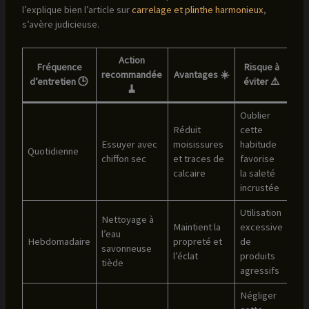
l’explique bien l’article sur
carrelage et plinthe harmonieux
,
s’avère judicieuse.
Action
Fréquence
Risque à
recommandée
Avantages ☀️
d’entretien 🕒
éviter ⚠️
🧹
Oublier
Réduit
cette
Essuyer avec
moisissures
habitude
Quotidienne
chiffon sec
et traces de
favorise
calcaire
la saleté
incrustée
Utilisation
Nettoyage à
Maintient la
excessive
l’eau
Hebdomadaire
propreté et
de
savonneuse
l’éclat
produits
tiède
agressifs
Négliger