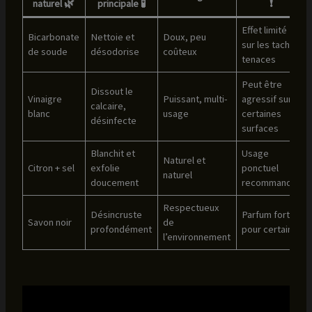
naturel 🌿
principale 🧪
❗
Effet limité
Bicarbonate
Nettoie et
Doux, peu
sur les taches
de soude
désodorise
coûteux
tenaces
Peut être
Dissout le
Vinaigre
Puissant, multi-
agressif sur
calcaire,
blanc
usage
certaines
désinfecte
surfaces
Blanchit et
Usage
Naturel et
Citron + sel
exfolie
ponctuel
naturel
doucement
recommandé
Respectueux
Désincruste
Parfum fort
Savon noir
de
profondément
pour certains
l’environnement