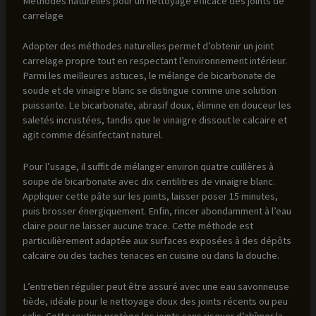
Méthodes naturelles pour un nettoyage efficace des joints de
carrelage
Adopter des méthodes naturelles permet d’obtenir un joint
carrelage propre tout en respectant l’environnement intérieur.
Parmi les meilleures astuces, le mélange de bicarbonate de
soude et de vinaigre blanc se distingue comme une solution
puissante. Le bicarbonate, abrasif doux, élimine en douceur les
saletés incrustées, tandis que le vinaigre dissout le calcaire et
agit comme désinfectant naturel.
Pour l’usage, il suffit de mélanger environ quatre cuillères à
soupe de bicarbonate avec dix centilitres de vinaigre blanc.
Appliquer cette pâte sur les joints, laisser poser 15 minutes,
puis brosser énergiquement. Enfin, rincer abondamment à l’eau
claire pour ne laisser aucune trace. Cette méthode est
particulièrement adaptée aux surfaces exposées à des dépôts
calcaire ou des taches tenaces en cuisine ou dans la douche.
L’entretien régulier peut être assuré avec une eau savonneuse
tiède, idéale pour le nettoyage doux des joints récents ou peu
salis. Cette routine protège les joints sans risquer d’abîmer la