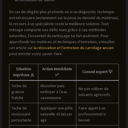
En cas de dégâts plus profonds ou si un diagnostic technique
est nécessaire (notamment sur la pose ou densité du matériau),
le recours à un spécialiste reste la meilleure solution. Tout
ménage comporte ses défis mais grâce à ces méthodes
naturelles, l’essentiel du nettoyage se fait aisément. Pour
approfondir les matières et techniques d’entretien, consulter
cet article sur
la rénovation et l’entretien du carrelage ancien
peut enrichir votre savoir-faire.
Situation
Action immédiate
Conseil expert 💡
imprévue ⚠️
✅
Tache de
Absorber puis
Ne pas utiliser de
graisse
nettoyer à l’eau
solvants agressifs
fraîche
savonneuse
Tache de
Appliquer une pâte
Faire appel à un
moisissure
naturelle et laisser
professionnel si
persistante
agir
besoin