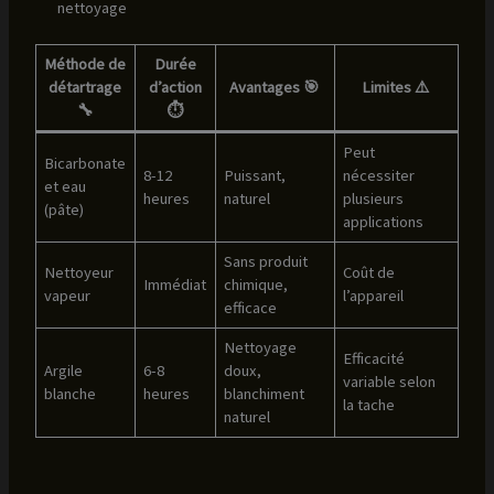
nettoyage
Méthode de
Durée
détartrage
d’action
Avantages 🎯
Limites ⚠️
🔧
⏱️
Peut
Bicarbonate
8-12
Puissant,
nécessiter
et eau
heures
naturel
plusieurs
(pâte)
applications
Sans produit
Nettoyeur
Coût de
Immédiat
chimique,
vapeur
l’appareil
efficace
Nettoyage
Efficacité
Argile
6-8
doux,
variable selon
blanche
heures
blanchiment
la tache
naturel