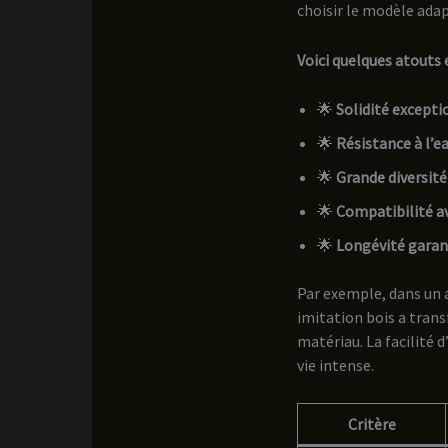
choisir le modèle adap
Voici quelques atouts 
🌟
Solidité excepti
🌟
Résistance à l’e
🌟
Grande diversité 
🌟
Compatibilité av
🌟
Longévité garan
Par exemple, dans un 
imitation bois a trans
matériau. La facilité 
vie intense.
Critère