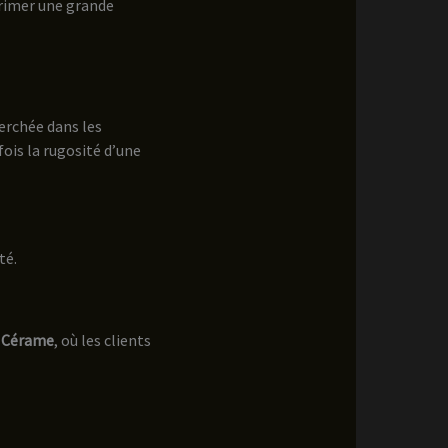
rimer une grande
herchée dans les
fois la rugosité d’une
té.
s Cérame
, où les clients