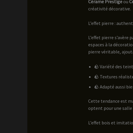
Cérame Prestige
ou
C
créativité décorative.
L’effet pierre : authen
L’effet pierre s’avère
espaces à la décoratio
pierre véritable, ajou
🪨 Variété des tein
🪨 Textures réalist
🪨 Adapté aussi bie
Cette tendance est ma
optent pour une salle 
L’effet bois et imitat