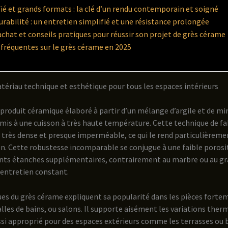
fié et grands formats : la clé d’un rendu contemporain et soigné
urabilité : un entretien simplifié et une résistance prolongée
achat et conseils pratiques pour réussir son projet de grès cérame
fréquentes sur le grès cérame en 2025
tériau technique et esthétique pour tous les espaces intérieurs
 produit céramique élaboré à partir d’un mélange d’argile et de 
umis à une cuisson à très haute température. Cette technique de fa
 très dense et presque imperméable, ce qui le rend particulièreme
en. Cette robustesse incomparable se conjugue à une faible porosit
nts étanches supplémentaires, contrairement au marbre ou au gra
entretien constant.
ues du grès cérame expliquent sa popularité dans les pièces fortem
lles de bains, ou salons. Il supporte aisément les variations therm
aussi approprié pour des espaces extérieurs comme les terrasses ou 