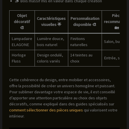
🪵 Bois massif mis en valeur dans chaque création
Objet
Pièce
Caractéristiques
Personnalisation
décoratif
recommandé
visuelles 🌟
disponible 🎨
🎨
🏡
Lampadaire
Lumière douce,
Finitions
Salon, bureau
ELAGONE
bois naturel
naturelles
Horloge
Design ondulé,
14 teintes au
Entrée, salon
Fluss
coloris variés
choix
Cette cohérence du design, entre mobilier et accessoires,
offre la possibilité de créer un univers homogène et puissant.
Pour sublimer davantage votre espace de vie, il est conseillé
d’apporter une attention particulière au choix des objets
décoratifs, comme expliqué dans des guides spécialisés sur
comment sélectionner des pièces uniques
qui valorisent votre
intérieur.