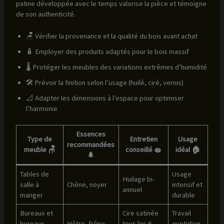
patine développée avec le temps valorise la pièce et témoigne
de son authenticité.
🪑 Vérifier la provenance et la qualité du bois avant achat
🧴 Employer des produits adaptés pour le bois massif
🌡️ Protéger les meubles des variations extrêmes d’humidité
🛠️ Prévoir la finition selon l’usage (huilé, ciré, vernis)
📐 Adapter les dimensions à l’espace pour optimiser
l’harmonie
Essences
Type de
Entretien
Usage
recommandées
meuble 🪑
conseillé 🧽
idéal 🏠
🌲
Tables de
Usage
Huilage bi-
salle à
Chêne, noyer
intensif et
annuel
manger
durable
Bureaux et
Cire satinée
Travail
bureaux
Hêtre, frêne
tous les 6
quotidien