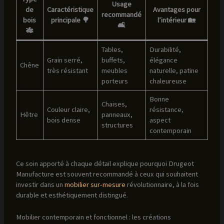
Usage
de
Caractéristique
Avantages pour
recommandé
bois
principale 🌳
l’intérieur 🏡
🛋️
🎋
Tables,
Durabilité,
Grain serré,
buffets,
élégance
Chêne
très résistant
meubles
naturelle, patine
porteurs
chaleureuse
Bonne
Chaises,
Couleur claire,
résistance,
Hêtre
panneaux,
bois dense
aspect
structures
contemporain
Ce soin apporté à chaque détail explique pourquoi Drugeot
Manufacture est souvent recommandé à ceux qui souhaitent
investir dans un
mobilier sur-mesure
révolutionnaire, à la fois
durable et esthétiquement distingué.
Mobilier contemporain et fonctionnel : les créations