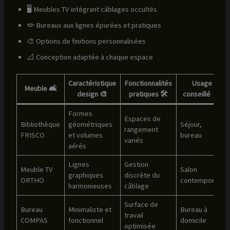
🖥️ Meubles TV intégrant câblages occultés
✏️ Bureaux aux lignes épurées et pratiques
🎨 Options de finitions personnalisées
📐 Conception adaptée à chaque espace
Caractéristique
Fonctionnalités
Usage
Meuble 🛋️
design 🎨
pratiques 🛠️
conseillé 🏠
Formes
Espaces de
Bibliothèque
géométriques
Séjour,
rangement
FRISCO
et volumes
bureau
variés
aérés
Lignes
Gestion
Meuble TV
Salon
graphiques
discrète du
ORTHO
contemporain
harmonieuses
câblage
Surface de
Bureau
Minimaliste et
Bureau à
travail
COMPAS
fonctionnel
domicile
optimisée