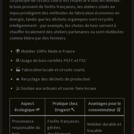
Le principe de circuits courts est respecté à tous les niveaux :
le bois provient de forêts françaises, les ateliers situés en
Anjou privilégient des méthodes de fabrication économes en
énergie, tandis que les déchets organiques sont recyclés
intelligemment – par exemple, les chutes de bois servent à
chauffer localement des ateliers partenaires ou sont réutilisées
comme litière par des fermiers.
🌍 Mobilier 100% Made in France
♻️ Usage de bois certifiés PEFC et FSC
🏭 Fabrication locale et circuits courts
🔥 Recyclage des déchets de production
🤝 Soutien aux artisans et savoir-faire locaux
Aspect
Pratique chez
Avantages pour le
écologique 🌱
Drugeot 🔨
consommateur 🛒
Provenance
Forêts françaises
Mobilier durable et
responsable du
gérées
traçable
bois
durablement