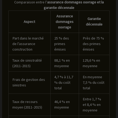
Comparaison entre l’
assurance dommages ouvrage et la
garantie décennale
Assurance
Garantie
Aspect
dommages
décennale
ouvrage
Part dans le marché
25 % des
Près de 75 %
de l’assurance
primes
des primes
construction
émises
émises
Taux de sinistralité
88,1 % en
129,6 % en
(2011-2015)
moyenne
moyenne
4,7 % à 11,7
En moyenne
Frais de gestion des
% du coût
7,5 % du coût
sinistres
total
total
Entre 1,7 %
Taux de recours
46,4 % en
et 8,4 % en
moyen (2011-2015)
moyenne
moyenne