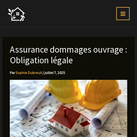
Aller
au
contenu
Assurance dommages ouvrage :
Obligation légale
Par
Sophie Dubreuil
/
juillet 7, 2025