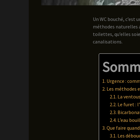
Un WC bouché, c’est 
méthodes naturelles a
toilettes, qu’elles s
canalisations.
Somm
Urgence : comm
Les méthodes e
La ventouse
Le furet : 
Bicarbonat
L’eau boui
Que faire quand
Les débouc