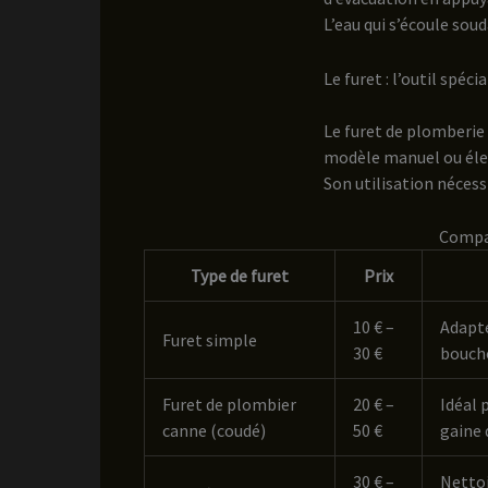
L’eau qui s’écoule so
Le furet : l’outil spéc
Le furet de plomberie 
modèle manuel ou élec
Son utilisation néces
Compar
Type de furet
Prix
10 € –
Adapté
Furet simple
30 €
boucho
Furet de plombier
20 € –
Idéal 
canne (coudé)
50 €
gaine 
30 € –
Nettoi