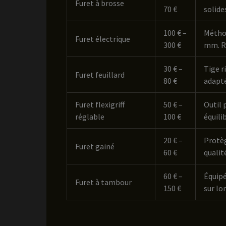
Furet à brosse
70 €
solide
100 € –
Méthod
Furet électrique
300 €
mm. Ré
30 € –
Tige r
Furet feuillard
80 €
adapté
Furet flexigriff
50 € –
Outil 
réglable
100 €
équili
20 € –
Protèg
Furet gainé
60 €
qualit
60 € –
Équipé
Furet à tambour
150 €
sur lo