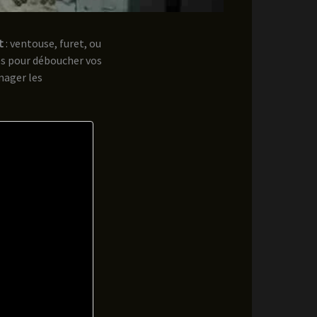
t
: ventouse, furet, ou
es pour déboucher vos
mager les