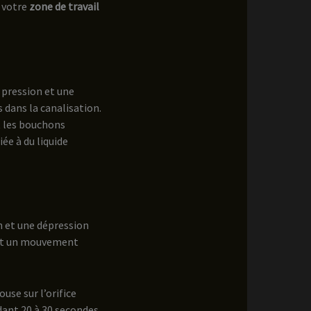
z votre
zone de travail
pression et une
 dans la canalisation.
t les bouchons
ée à du liquide
n et une dépression
et un mouvement
use sur l’orifice
ant 20 à 30 secondes.