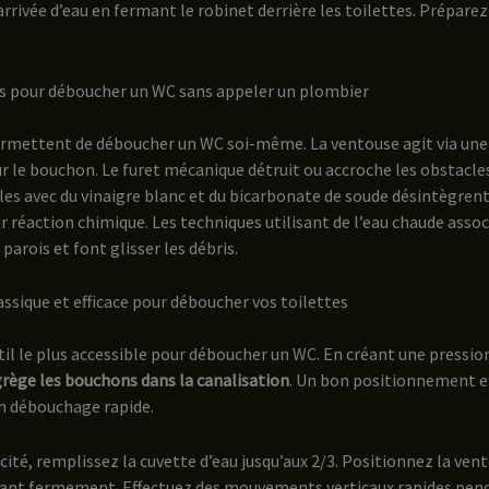
’arrivée d’eau en fermant le robinet derrière les toilettes. Prépare
es pour déboucher un WC sans appeler un plombier
rmettent de déboucher un WC soi-même. La ventouse agit via une 
r le bouchon. Le furet mécanique détruit ou accroche les obstacles
es avec du vinaigre blanc et du bicarbonate de soude désintègren
r réaction chimique. Les techniques utilisant de l’eau chaude associ
 parois et font glisser les débris.
lassique et efficace pour déboucher vos toilettes
til le plus accessible pour déboucher un WC. En créant une pressio
grège les bouchons dans la canalisation
. Un bon positionnement 
n débouchage rapide.
cité, remplissez la cuvette d’eau jusqu’aux 2/3. Positionnez la vento
ant fermement. Effectuez des mouvements verticaux rapides pend