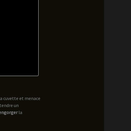
la cuvette et menace
ttendre un
sengorger
la