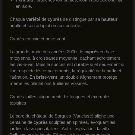
en isolé.
Chaque
variété
de
cyprès
se distingue par sa
hauteur
adulte et son adaptation au contexte.
Cyprès en haie et brise-vent
La grande mode des années 2000 : le
cyprès
en haie
mitoyenne, à croissance moyenne, cachant adroitement
les vis-à-vis. Mais le succès est durable si et seulement si
l’on respecte les espacements, la régularité de la
taille
et
l’aération. En
brise-vent
, un double alignement protège
même les plantations fruitières voisines.
Cyprès taillés, alignements historiques et exemples
topiaires
Le parc du château de Sorgues (Vaucluse) aligne une
centaine de
cyprès
sculptés en spirales, évoquant les
jardins classiques italiens. Autre inspiration : la villa
Balbiano sur le lac de Côme, où les alignements de