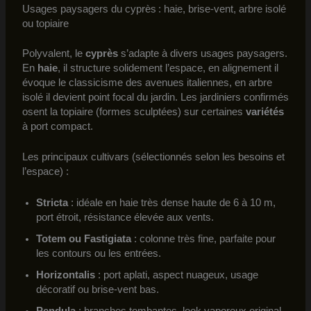
Usages paysagers du cyprès : haie, brise-vent, arbre isolé
ou topiaire
Polyvalent, le
cyprès
s’adapte à divers usages paysagers.
En
haie
, il structure solidement l’espace, en alignement il
évoque le classicisme des avenues italiennes, en arbre
isolé il devient point focal du jardin. Les jardiniers confirmés
osent la topiaire (formes sculptées) sur certaines
variétés
à port compact.
Les principaux cultivars (sélectionnés selon les besoins et
l’espace) :
Stricta
: idéale en haie très dense haute de 6 à 10 m,
port étroit, résistance élevée aux vents.
Totem ou Fastigiata
: colonne très fine, parfaite pour
les contours ou les entrées.
Horizontalis
: port aplati, aspect nuageux, usage
décoratif ou brise-vent bas.
Pendula
: branches tombantes, look vaporeux original