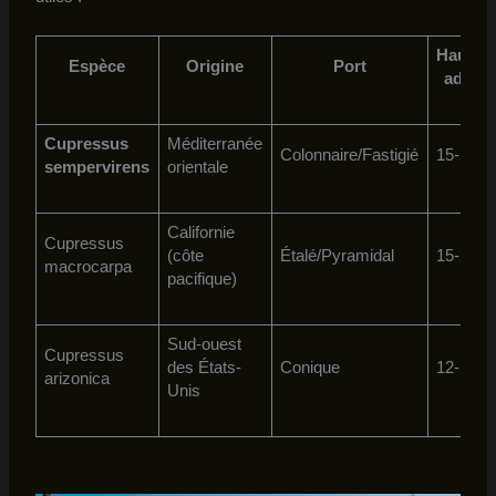
Hauteu
Espèce
Origine
Port
adulte
Cupressus
Méditerranée
Colonnaire/Fastigié
15-25 
sempervirens
orientale
Californie
Cupressus
(côte
Étalé/Pyramidal
15-20 
macrocarpa
pacifique)
Sud-ouest
Cupressus
des États-
Conique
12-18 
arizonica
Unis