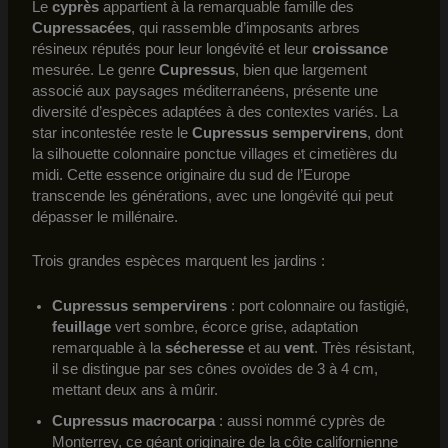
Le
cyprès
appartient à la remarquable famille des
Cupressacées
, qui rassemble d’imposants arbres
résineux réputés pour leur longévité et leur
croissance
mesurée. Le genre
Cupressus
, bien que largement
associé aux paysages méditerranéens, présente une
diversité d’espèces adaptées à des contextes variés. La
star incontestée reste le
Cupressus sempervirens
, dont
la silhouette colonnaire ponctue villages et cimetières du
midi. Cette essence originaire du sud de l’Europe
transcende les générations, avec une longévité qui peut
dépasser le millénaire.
Trois grandes espèces marquent les jardins :
Cupressus sempervirens
: port colonnaire ou fastigié,
feuillage
vert sombre, écorce grise, adaptation
remarquable à la
sécheresse
et au
vent
. Très résistant,
il se distingue par ses cônes ovoïdes de 3 à 4 cm,
mettant deux ans à mûrir.
Cupressus macrocarpa
: aussi nommé cyprès de
Monterrey, ce géant originaire de la côte californienne