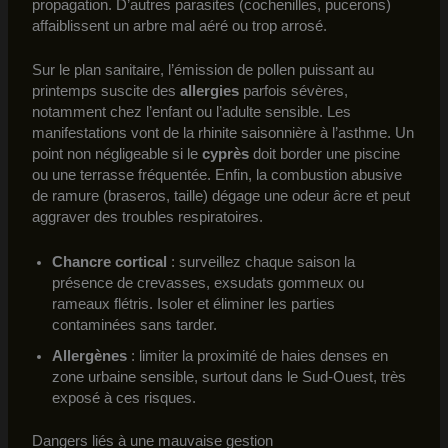
propagation. D’autres parasites (cochenilles, pucerons)
affaiblissent un arbre mal aéré ou trop arrosé.
Sur le plan sanitaire, l’émission de pollen puissant au
printemps suscite des
allergies
parfois sévères,
notamment chez l’enfant ou l’adulte sensible. Les
manifestations vont de la rhinite saisonnière à l’asthme. Un
point non négligeable si le
cyprès
doit border une piscine
ou une terrasse fréquentée. Enfin, la combustion abusive
de ramure (braseros, taille) dégage une odeur âcre et peut
aggraver des troubles respiratoires.
Chancre cortical
: surveillez chaque saison la
présence de crevasses, exsudats gommeux ou
rameaux flétris. Isoler et éliminer les parties
contaminées sans tarder.
Allergènes
: limiter la proximité de haies denses en
zone urbaine sensible, surtout dans le Sud-Ouest, très
exposé à ces risques.
Dangers liés à une mauvaise gestion