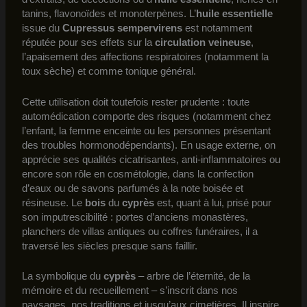
tanins, flavonoïdes et monoterpènes. L’
huile essentielle
issue du
Cupressus sempervirens
est notamment
réputée pour ses effets sur la
circulation veineuse
,
l’apaisement des affections respiratoires (notamment la
toux sèche) et comme tonique général.
Cette utilisation doit toutefois rester prudente : toute
automédication comporte des risques (notamment chez
l’enfant, la femme enceinte ou les personnes présentant
des troubles hormonodépendants). En usage externe, on
apprécie ses qualités cicatrisantes, anti-inflammatoires ou
encore son rôle en cosmétologie, dans la confection
d’eaux ou de savons parfumés à la note boisée et
résineuse. Le
bois
du
cyprès
est, quant à lui, prisé pour
son imputrescibilité : portes d’anciens monastères,
planchers de villas antiques ou coffres funéraires, il a
traversé les siècles presque sans faillir.
La symbolique du
cyprès
– arbre de l’éternité, de la
mémoire et du recueillement – s’inscrit dans nos
paysages, nos traditions et jusqu’aux cimetières. Il inspire