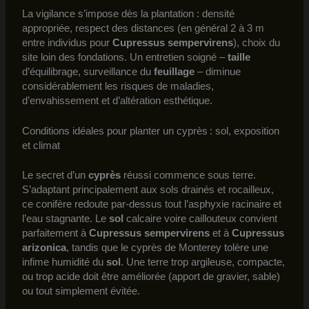
La vigilance s’impose dès la plantation : densité
appropriée, respect des distances (en général 2 à 3 m
entre individus pour
Cupressus sempervirens
), choix du
site loin des fondations. Un entretien soigné –
taille
d’équilibrage, surveillance du
feuillage
– diminue
considérablement les risques de maladies,
d’envahissement et d’altération esthétique.
Conditions idéales pour planter un cyprès : sol, exposition
et climat
Le secret d’un
cyprès
réussi commence sous terre.
S’adaptant principalement aux sols drainés et rocailleux,
ce conifère redoute par-dessus tout l’asphyxie racinaire et
l’eau stagnante. Le
sol
calcaire voire caillouteux convient
parfaitement à
Cupressus sempervirens
et à
Cupressus
arizonica
, tandis que le cyprès de Monterey tolère une
infime humidité du
sol
. Une terre trop argileuse, compacte,
ou trop acide doit être améliorée (apport de gravier, sable)
ou tout simplement évitée.