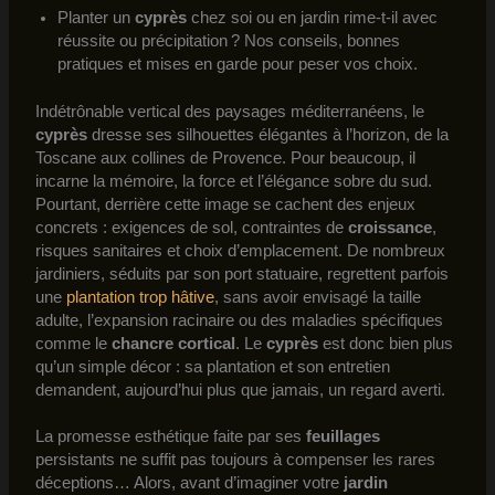
Planter un
cyprès
chez soi ou en jardin rime-t-il avec
réussite ou précipitation ? Nos conseils, bonnes
pratiques et mises en garde pour peser vos choix.
Indétrônable vertical des paysages méditerranéens, le
cyprès
dresse ses silhouettes élégantes à l’horizon, de la
Toscane aux collines de Provence. Pour beaucoup, il
incarne la mémoire, la force et l’élégance sobre du sud.
Pourtant, derrière cette image se cachent des enjeux
concrets : exigences de sol, contraintes de
croissance
,
risques sanitaires et choix d’emplacement. De nombreux
jardiniers, séduits par son port statuaire, regrettent parfois
une
plantation trop hâtive
, sans avoir envisagé la taille
adulte, l’expansion racinaire ou des maladies spécifiques
comme le
chancre cortical
. Le
cyprès
est donc bien plus
qu’un simple décor : sa plantation et son entretien
demandent, aujourd’hui plus que jamais, un regard averti.
La promesse esthétique faite par ses
feuillages
persistants ne suffit pas toujours à compenser les rares
déceptions… Alors, avant d’imaginer votre
jardin