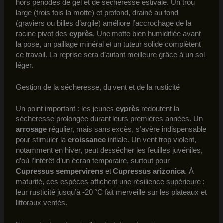
hors périodes de gel et de sécheresse estivale. Un trou
large (trois fois la motte) et profond, drainé au fond
(graviers ou billes d’argile) améliore l’accrochage de la
racine pivot des
cyprès
. Une motte bien humidifiée avant
la pose, un paillage minéral et un tuteur solide complètent
ce travail. La reprise sera d’autant meilleure grâce à un sol
léger.
Gestion de la sécheresse, du vent et de la rusticité
Un point important : les jeunes
cyprès
redoutent la
sécheresse prolongée durant leurs premières années. Un
arrosage
régulier, mais sans excès, s’avère indispensable
pour stimuler la
croissance
initiale. Un vent trop violent,
notamment en hiver, peut dessécher les feuilles juvéniles,
d’où l’intérêt d’un écran temporaire, surtout pour
Cupressus sempervirens
et
Cupressus arizonica
. À
maturité, ces espèces affichent une résilience supérieure :
leur rusticité jusqu’à -20 °C fait merveille sur les plateaux et
littoraux ventés.