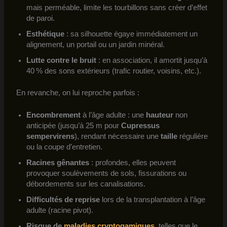
mais perméable, limite les tourbillons sans créer d’effet
de paroi.
Esthétique
: sa silhouette égaye immédiatement un
alignement, un portail ou un jardin minéral.
Lutte contre le bruit
: en association, il amortit jusqu’à
40 % des sons extérieurs (trafic routier, voisins, etc.).
En revanche, on lui reproche parfois :
Encombrement
à l’âge adulte : une
hauteur
non
anticipée (jusqu’à 25 m pour
Cupressus
sempervirens
), rendant nécessaire une
taille
régulière
ou la coupe d’entretien.
Racines gênantes
: profondes, elles peuvent
provoquer soulèvements de sols, fissurations ou
débordements sur les canalisations.
Difficultés de reprise
lors de la transplantation à l’âge
adulte (racine pivot).
Risque de
maladies cryptogamiques
, telles que le