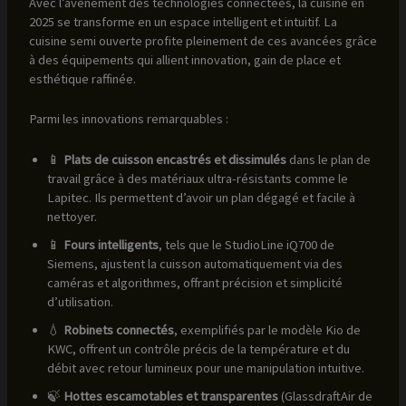
Avec l’avènement des technologies connectées, la cuisine en
2025 se transforme en un espace intelligent et intuitif. La
cuisine semi ouverte profite pleinement de ces avancées grâce
à des équipements qui allient innovation, gain de place et
esthétique raffinée.
Parmi les innovations remarquables :
📱
Plats de cuisson encastrés et dissimulés
dans le plan de
travail grâce à des matériaux ultra-résistants comme le
Lapitec. Ils permettent d’avoir un plan dégagé et facile à
nettoyer.
📱
Fours intelligents
, tels que le StudioLine iQ700 de
Siemens, ajustent la cuisson automatiquement via des
caméras et algorithmes, offrant précision et simplicité
d’utilisation.
💧
Robinets connectés
, exemplifiés par le modèle Kio de
KWC, offrent un contrôle précis de la température et du
débit avec retour lumineux pour une manipulation intuitive.
🍃
Hottes escamotables et transparentes
(GlassdraftAir de