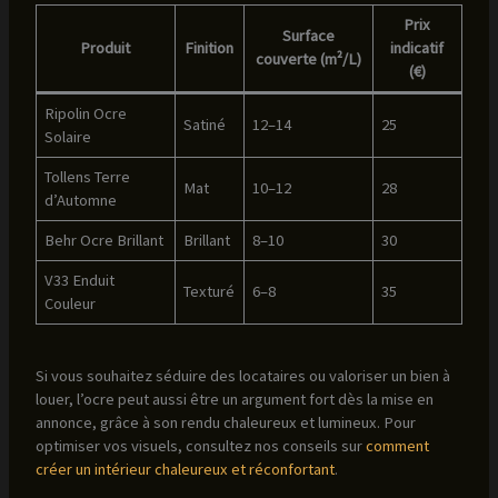
Prix
Surface
Produit
Finition
indicatif
couverte (m²/L)
(€)
Ripolin Ocre
Satiné
12–14
25
Solaire
Tollens Terre
Mat
10–12
28
d’Automne
Behr Ocre Brillant
Brillant
8–10
30
V33 Enduit
Texturé
6–8
35
Couleur
Si vous souhaitez séduire des locataires ou valoriser un bien à
louer, l’ocre peut aussi être un argument fort dès la mise en
annonce, grâce à son rendu chaleureux et lumineux. Pour
optimiser vos visuels, consultez nos conseils sur
comment
créer un intérieur chaleureux et réconfortant
.