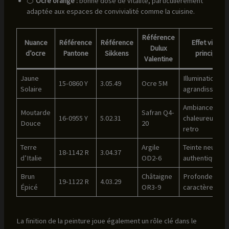
🍊
Ocre orangé :
bonne dose de vitalité, particulièrement
adaptée aux espaces de convivialité comme la cuisine.
Référence
Nuance
Référence
Référence
Effet visuel
Dulux
d’ocre
Pantone
Sikkens
principal
Valentine
Jaune
Illumination et
15-0860 Y
3.05.49
Ocre 5M
Solaire
agrandisseme
Ambiance
Moutarde
Safran Q4-
16-0955 Y
5.02.31
chaleureuse e
Douce
20
retro
Terre
Argile
Teinte neutre 
18-1142 R
3.04.37
d’Italie
OD2-6
authentique
Brun
Châtaigne
Profondeur et
19-1122 R
4.03.29
Épicé
OR3-9
caractère
La finition de la peinture joue également un rôle clé dans le