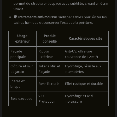
permet de structurer l’espace avec subtilité, créant un écrin
vivant.
🛡️
Traitements anti-mousse :
indispensables pour éviter les
taches humides et conserver l’éclat de la peinture.
Usage
Produit
Caractéristiques clés
extérieur
conseillé
Façade
Ripolin
Anti-UV, offre une
principale
Extérieur
couvrance de 12 m²/L
Clôture et mur
Tollens Mur et
Hydrofuge, résiste aux
de jardin
Façade
intempéries
Pierre et
Behr Texturé
Effet rustique et durable
brique
V33
Hydrofuge et anti-
Bois exotique
Protection
moisissure