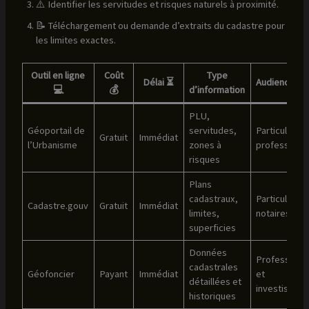
⚠️ Identifier les servitudes et risques naturels à proximité.
📝 Téléchargement ou demande d’extraits du cadastre pour
les limites exactes.
Outil en ligne
Coût
Type
Délai ⏳
Audience vi
💻
💰
d’information
PLU,
Géoportail de
servitudes,
Particuliers 
Gratuit
Immédiat
l’Urbanisme
zones à
professionn
risques
Plans
cadastraux,
Particuliers 
Cadastre.gouv
Gratuit
Immédiat
limites,
notaires
superficies
Données
Professionn
cadastrales
Géofoncier
Payant
Immédiat
et
détaillées et
investisseur
historiques