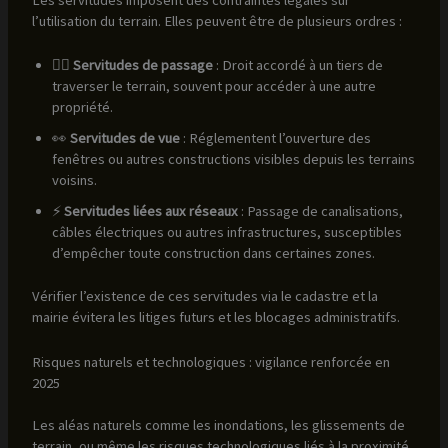
Les servitudes imposent des contraintes légales sur
l’utilisation du terrain. Elles peuvent être de plusieurs ordres :
🚶‍♂️
Servitudes de passage
: Droit accordé à un tiers de
traverser le terrain, souvent pour accéder à une autre
propriété.
👀
Servitudes de vue
: Réglementent l’ouverture des
fenêtres ou autres constructions visibles depuis les terrains
voisins.
⚡
Servitudes liées aux réseaux
: Passage de canalisations,
câbles électriques ou autres infrastructures, susceptibles
d’empêcher toute construction dans certaines zones.
Vérifier l’existence de ces servitudes via le cadastre et la
mairie évitera les litiges futurs et les blocages administratifs.
Risques naturels et technologiques : vigilance renforcée en
2025
Les aléas naturels comme les inondations, les glissements de
terrain, ou même les risques technologiques liés à la proximité