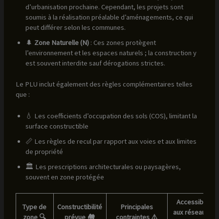
d’urbanisation prochaine. Cependant, les projets sont
soumis à la réalisation préalable d’aménagements, ce qui
peut différer selon les communes.
🌲
Zone Naturelle (N)
: Ces zones protègent
l’environnement et les espaces naturels ; la construction y
est souvent interdite sauf dérogations strictes.
Le PLU inclut également des règles complémentaires telles
que :
💧 Les coefficients d’occupation des sols (COS), limitant la
surface constructible
📏 Les règles de recul par rapport aux voies et aux limites
de propriété
🏛️ Les prescriptions architecturales ou paysagères,
souvent en zone protégée
Accessibilité
Type de
Constructibilité
Principales
aux réseaux 🚰
zone 🔍
prévue 🏘️
contraintes ⚠️