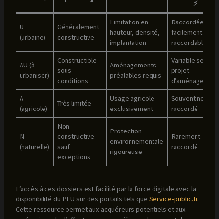
⚡
Limitation en
Raccordée ou
U
Généralement
hauteur, densité,
facilement
(urbaine)
constructive
implantation
raccordable
Constructible
Variable selon
AU (à
Aménagements
sous
projet
urbaniser)
préalables requis
conditions
d’aménagemen
A
Usage agricole
Souvent non
Très limitée
(agricole)
exclusivement
raccordé
Non
Protection
N
constructive
Rarement
environnementale
(naturelle)
sauf
raccordé
rigoureuse
exceptions
L’accès à ces dossiers est facilité par la force digitale avec la
disponibilité du PLU sur des portails tels que
Service-public.fr
.
Cette ressource permet aux acquéreurs potentiels et aux