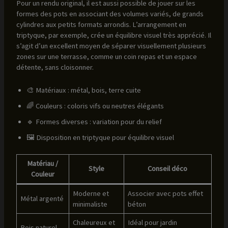
Pour un rendu original, il est aussi possible de jouer sur les
formes des pots en associant des volumes variés, de grands
cylindres aux petits formats arrondis. L’arrangement en
triptyque, par exemple, crée un équilibre visuel très apprécié. Il
s’agit d’un excellent moyen de séparer visuellement plusieurs
zones sur une terrasse, comme un coin repas et un espace
détente, sans cloisonner.
🎨 Matériaux : métal, bois, terre cuite
🌈 Couleurs : coloris vifs ou neutres élégants
🔹 Formes diverses : variation pour du relief
🖼 Disposition en triptyque pour équilibre visuel
Matériau /
Style
Conseil déco
Couleur
Moderne et
Associer avec pots effet
Métal argenté
minimaliste
béton
Chaleureux et
Idéal pour jardin
Bois naturel