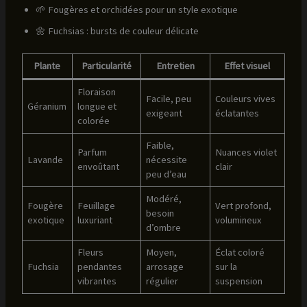
🌱 Fougères et orchidées pour un style exotique
🌼 Fuchsias : bursts de couleur délicate
Plante
Particularité
Entretien
Effet visuel
Floraison
Facile, peu
Couleurs vives
Géranium
longue et
exigeant
éclatantes
colorée
Faible,
Parfum
Nuances violet
Lavande
nécessite
envoûtant
clair
peu d’eau
Modéré,
Fougère
Feuillage
Vert profond,
besoin
exotique
luxuriant
volumineux
d’ombre
Fleurs
Moyen,
Éclat coloré
Fuchsia
pendantes
arrosage
sur la
vibrantes
régulier
suspension