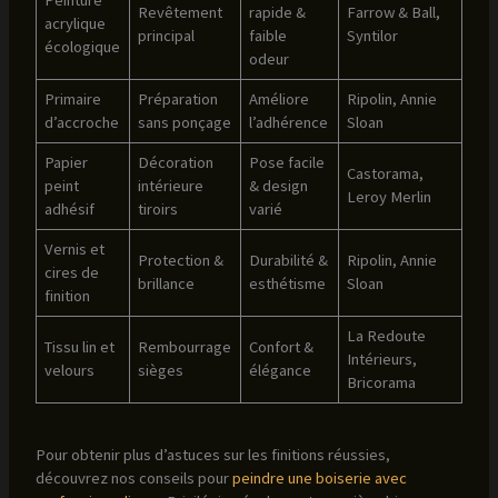
Revêtement
rapide &
Farrow & Ball,
acrylique
principal
faible
Syntilor
écologique
odeur
Primaire
Préparation
Améliore
Ripolin, Annie
d’accroche
sans ponçage
l’adhérence
Sloan
Papier
Décoration
Pose facile
Castorama,
peint
intérieure
& design
Leroy Merlin
adhésif
tiroirs
varié
Vernis et
Protection &
Durabilité &
Ripolin, Annie
cires de
brillance
esthétisme
Sloan
finition
La Redoute
Tissu lin et
Rembourrage
Confort &
Intérieurs,
velours
sièges
élégance
Bricorama
Pour obtenir plus d’astuces sur les finitions réussies,
découvrez nos conseils pour
peindre une boiserie avec