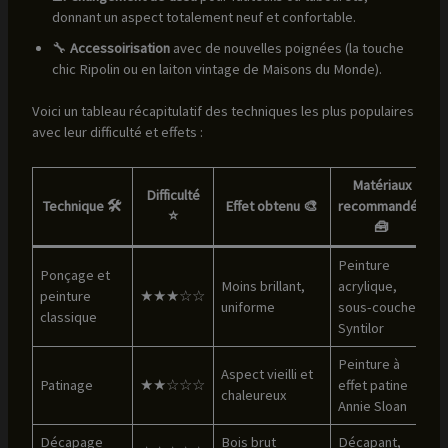
donnant un aspect totalement neuf et confortable.
🔧
Accessoirisation
avec de nouvelles poignées (la touche
chic Ripolin ou en laiton vintage de Maisons du Monde).
Voici un tableau récapitulatif des techniques les plus populaires
avec leur difficulté et effets :
Matériaux
Difficulté
Technique 🛠️
Effet obtenu 🎨
recommandés
⭐
🧰
Peinture
Ponçage et
Moins brillant,
acrylique,
peinture
★★★☆☆
uniforme
sous-couche
classique
Syntilor
Peinture à
Aspect vieilli et
Patinage
★★☆☆☆
effet patine
chaleureux
Annie Sloan
Décapage
Bois brut
Décapant,