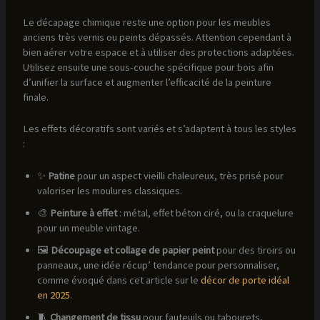
Le décapage chimique reste une option pour les meubles
anciens très vernis ou peints dépassés. Attention cependant à
bien aérer votre espace et à utiliser des protections adaptées.
Utilisez ensuite une sous-couche spécifique pour bois afin
d’unifier la surface et augmenter l’efficacité de la peinture
finale.
Les effets décoratifs sont variés et s’adaptent à tous les styles
:
✨
Patine
pour un aspect vieilli chaleureux, très prisé pour
valoriser les moulures classiques.
🎨
Peinture à effet
: métal, effet béton ciré, ou la craquelure
pour un meuble vintage.
🖼️
Découpage et collage de papier peint
pour des tiroirs ou
panneaux, une idée récup’ tendance pour personnaliser,
comme évoqué dans cet article sur le
décor de porte idéal
en 2025
.
🧵
Changement de tissu
pour fauteuils ou tabourets,