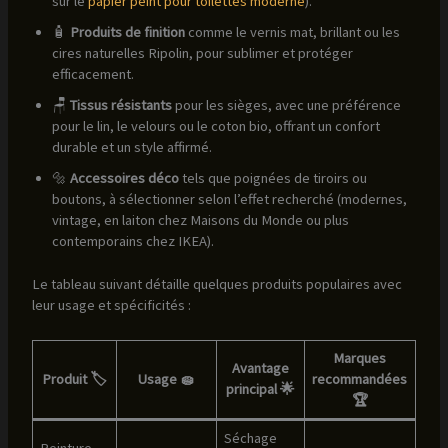
sur le
papier peint pour toilettes moderne
).
🧴
Produits de finition
comme le vernis mat, brillant ou les
cires naturelles Ripolin, pour sublimer et protéger
efficacement.
🪑
Tissus résistants
pour les sièges, avec une préférence
pour le lin, le velours ou le coton bio, offrant un confort
durable et un style affirmé.
🔩
Accessoires déco
tels que poignées de tiroirs ou
boutons, à sélectionner selon l’effet recherché (modernes,
vintage, en laiton chez Maisons du Monde ou plus
contemporains chez IKEA).
Le tableau suivant détaille quelques produits populaires avec
leur usage et spécificités :
Marques
Avantage
Produit 🏷️
Usage 🧽
recommandées
principal 🌟
🏆
Séchage
Peinture