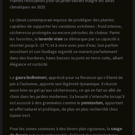
Plantes résistantes pour un jardin vibrant malgré les aléas
climatiques en 2025
Le climat contemporain impose de privilégier des plantes
capables de supporter les variations extrêmes : froid intense,
sécheresse prolongée ou encore périodes de chaleur. Parmi
les favorites, la
lavande vraie
se démarque par sa capacité à
résister jusqu’à -15 °C et à vivre avec peu d’eau. Son parfum
envoûtant et son feuillage argenté se marient parfaitement
dans des bordures, haies basses ou pots en terre cuite, alliant
élégance et rusticité.
Le
gaura lindheimeri
, apprécié pour sa floraison qui s’étend de
juin à l’automne, apporte une légèreté dynamique. Il résiste
aussi bien au gel qu’aux sécheresses, ce qui en fait un allié de
choix dans les jardins modernes. Sa beauté s’intensifie lorsqu’il
est associé à des graminées comme le
pennisetum
, apportant
un effet naturel et poétique, de plus en plus recherché chez
Gamm Vert.
Pour les zones soumises à des hivers plus rigoureux, la
sauge