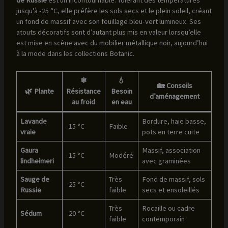
de Russie
est un incontournable. Tolérant des températures
jusqu’à -25 °C, elle préfère les sols secs et le plein soleil, créant
un fond de massif avec son feuillage bleu-vert lumineux. Ses
atouts décoratifs sont d’autant plus mis en valeur lorsqu’elle
est mise en scène avec du mobilier métallique noir, aujourd’hui
à la mode dans les collections Botanic.
❄
💧
🏡 Conseils
🌿 Plante
Résistance
Besoin
d’aménagement
au froid
en eau
Lavande
Bordure, haie basse,
-15 °C
Faible
vraie
pots en terre cuite
Gaura
Massif, association
-15 °C
Modéré
lindheimeri
avec graminées
Sauge de
Très
Fond de massif, sols
-25 °C
Russie
faible
secs et ensoleillés
Très
Rocaille ou cadre
Sédum
-20 °C
faible
contemporain