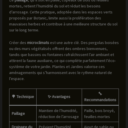
Le
paillage
, qu’il soit en paille, copeaux de bois ou feuilles
mortes, retient l’humidité du sol et réduit les besoins
d’arrosage. Cette pratique, adoptée dans les espaces verts
proposés par Botanic, limite aussi la prolifération des
mauvaises herbes et contribue à une meilleure structure du sol
sur le long terme.
Créer des
microclimats
est une autre clé. Des pergolas boisées
ou des murs végétalisés offrent des ombres bienvenues,
tandis que bassins ou fontaines rafraîchissent l’air ambiant et
attirent la faune auxiliaire, ce qui complète parfaitement l’éco-
système de votre jardin. Plantes et Jardins valorise ces
aménagements qui s’harmonisent avec le rythme naturel de
l’espace.
🔧
🌳 Technique
✨ Avantages
Recommandations
Maintien de l’humidité,
Paille, bois broyé,
Paillage
réduction de l’arrosage
feuilles mortes
Drainage du
Prévient l’humidité
Ajout de sable ou