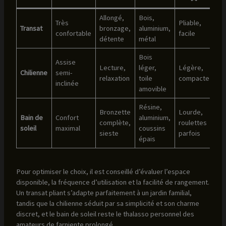
Allongé,
Bois,
Très
Pliable,
Transat
bronzage,
aluminium,
confortable
facile
détente
métal
Bois
Assise
Lecture,
léger,
Légère,
Chilienne
semi-
relaxation
toile
compacte
inclinée
amovible
Résine,
Bronzette
Lourde,
Bain de
Confort
aluminium,
complète,
roulettes
soleil
maximal
coussins
sieste
parfois
épais
Pour optimiser le choix, il est conseillé d’évaluer l’espace
disponible, la fréquence d’utilisation et la facilité de rangement.
Un transat pliant s’adapte parfaitement à un jardin familial,
tandis que la chilienne séduit par sa simplicité et son charme
discret, et le bain de soleil reste le thalasso personnel des
amateurs de farniente prolongé.