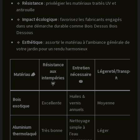
🔹
Résistance
: privilégier les matériaux traités UV et
antirouille
🔹
Impact écologique
: favorisez les fabricants engagés
dans une démarche durable comme Bois Dessus Bois
Dessous
🔹
Esthétique
: assortir le matériau à l’ambiance générale de
votre jardin pour un rendu harmonieux
Résistance
Entretien
aux
Légereté/Transport
Matériau 🪵
nécessaire
intempéries
🚶
🧽
☔
Huiles &
Bois
Excellente
vernis
Moyenne
exotique
annuels
Nettoyage
Aluminium
simple à
Très bonne
Léger
thermolaqué
l’eau