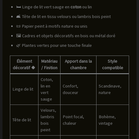
🛏️ Linge de lit vert sauge en
coton
ou lin
🛋️ Tête de lit en tissu velours ou lambris bois peint
📜 Papier peint à motifs nature ou unis
🖼️ Cadres et objets décoratifs en bois ou métal doré
🌿 Plantes vertes pour une touche finale
Élément
Matériau
Apport dans la
Style
décoratif 🍀
/ Finition
chambre
compatible
Coton,
lin en
Confort,
Scandinave,
Linge de lit
vert
douceur
nature
sauge
Velours,
lambris
Point focal,
Bohème,
Tête de lit
bois
chaleur
vintage
peint