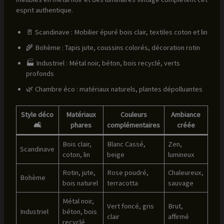
esprit authentique.
🚪 Scandinave : Mobilier épuré bois clair, textiles coton et lin
🌾 Bohème : Tapis jute, coussins colorés, décoration rotin
🏭 Industriel : Métal noir, béton, bois recyclé, verts
profonds
🌿 Chambre éco : matériaux naturels, plantes dépolluantes
Style déco
Matériaux
Couleurs
Ambiance
🛋️
phares
complémentaires
créée
Bois clair,
Blanc Cassé,
Zen,
Scandinave
coton, lin
beige
lumineux
Rotin, jute,
Rose poudré,
Chaleureux,
Bohème
bois naturel
terracotta
sauvage
Métal noir,
Vert foncé, gris
Brut,
Industriel
béton, bois
clair
affirmé
recyclé