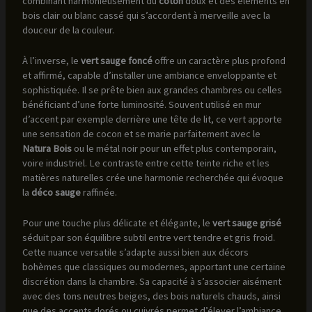
combinant harmonieusement du
coton
doux et des éléments en
bois clair ou blanc cassé qui s’accordent à merveille avec la
douceur de la couleur.
À l’inverse, le
vert sauge foncé
offre un caractère plus profond
et affirmé, capable d’installer une ambiance enveloppante et
sophistiquée. Il se prête bien aux grandes chambres ou celles
bénéficiant d’une forte luminosité. Souvent utilisé en mur
d’accent par exemple derrière une tête de lit, ce vert apporte
une sensation de cocon et se marie parfaitement avec le
Natura Bois
ou le métal noir pour un effet plus contemporain,
voire industriel. Le contraste entre cette teinte riche et les
matières naturelles crée une harmonie recherchée qui évoque
la
déco sauge
raffinée.
Pour une touche plus délicate et élégante, le
vert sauge grisé
séduit par son équilibre subtil entre vert tendre et gris froid.
Cette nuance versatile s’adapte aussi bien aux décors
bohèmes que classiques ou modernes, apportant une certaine
discrétion dans la chambre. Sa capacité à s’associer aisément
avec des tons neutres beiges, des bois naturels chauds, ainsi
que des accents dorés ou cuivrés permet d’élever l’ambiance