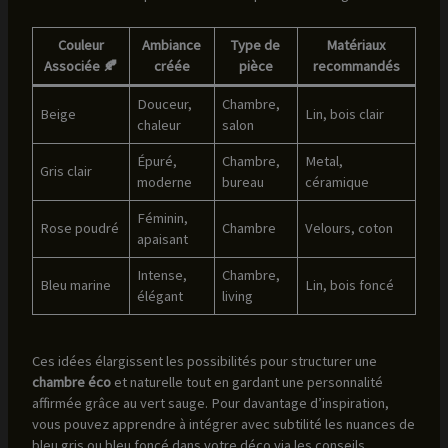
Couleur
Ambiance
Type de
Matériaux
Associée 🍂
créée
pièce
recommandés
Douceur,
Chambre,
Beige
Lin, bois clair
chaleur
salon
Épuré,
Chambre,
Metal,
Gris clair
moderne
bureau
céramique
Féminin,
Rose poudré
Chambre
Velours, coton
apaisant
Intense,
Chambre,
Bleu marine
Lin, bois foncé
élégant
living
Ces idées élargissent les possibilités pour structurer une
chambre éco
et naturelle tout en gardant une personnalité
affirmée grâce au vert sauge. Pour davantage d’inspiration,
vous pouvez apprendre à intégrer avec subtilité les nuances de
bleu gris ou bleu foncé dans votre déco via les conseils