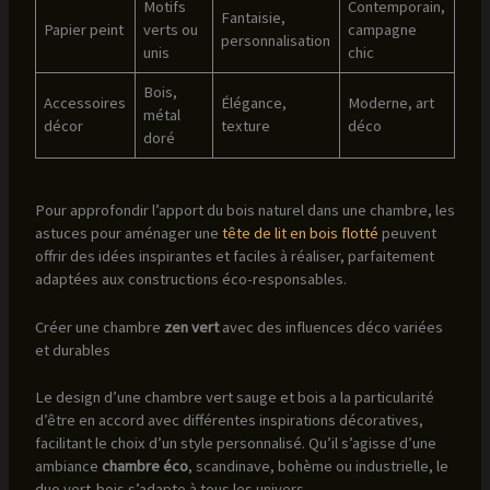
Motifs
Contemporain,
Fantaisie,
Papier peint
verts ou
campagne
personnalisation
unis
chic
Bois,
Accessoires
Élégance,
Moderne, art
métal
décor
texture
déco
doré
Pour approfondir l’apport du bois naturel dans une chambre, les
astuces pour aménager une
tête de lit en bois flotté
peuvent
offrir des idées inspirantes et faciles à réaliser, parfaitement
adaptées aux constructions éco-responsables.
Créer une chambre
zen vert
avec des influences déco variées
et durables
Le design d’une chambre vert sauge et bois a la particularité
d’être en accord avec différentes inspirations décoratives,
facilitant le choix d’un style personnalisé. Qu’il s’agisse d’une
ambiance
chambre éco
, scandinave, bohème ou industrielle, le
duo vert-bois s’adapte à tous les univers.