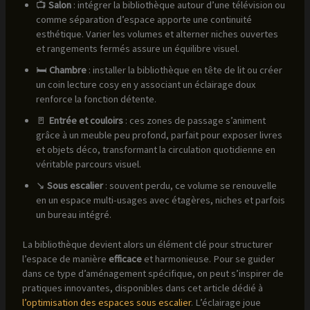
📺
Salon
: intégrer la bibliothèque autour d’une télévision ou
comme séparation d’espace apporte une continuité
esthétique. Varier les volumes et alterner niches ouvertes
et rangements fermés assure un équilibre visuel.
🛏️
Chambre
: installer la bibliothèque en tête de lit ou créer
un coin lecture cosy en y associant un éclairage doux
renforce la fonction détente.
🚪
Entrée et couloirs
: ces zones de passage s’animent
grâce à un meuble peu profond, parfait pour exposer livres
et objets déco, transformant la circulation quotidienne en
véritable parcours visuel.
↘️
Sous escalier
: souvent perdu, ce volume se renouvelle
en un espace multi-usages avec étagères, niches et parfois
un bureau intégré.
La bibliothèque devient alors un élément clé pour structurer
l’espace de manière
efficace
et harmonieuse. Pour se guider
dans ce type d’aménagement spécifique, on peut s’inspirer de
pratiques innovantes, disponibles dans cet article dédié à
l’optimisation des espaces sous escalier
. L’éclairage joue