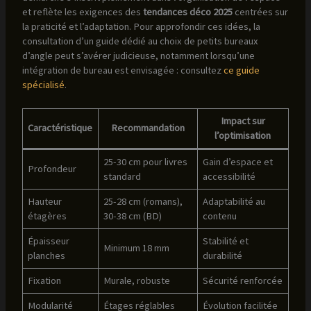
et reflète les exigences des
tendances déco 2025
centrées sur
la praticité et l’adaptation. Pour approfondir ces idées, la
consultation d’un guide dédié au choix de petits bureaux
d’angle peut s’avérer judicieuse, notamment lorsqu’une
intégration de bureau est envisagée : consultez
ce guide
spécialisé
.
Impact sur
Caractéristique
Recommandation
l’optimisation
25-30 cm pour livres
Gain d’espace et
Profondeur
standard
accessibilité
Hauteur
25-28 cm (romans),
Adaptabilité au
étagères
30-38 cm (BD)
contenu
Épaisseur
Stabilité et
Minimum 18 mm
planches
durabilité
Fixation
Murale, robuste
Sécurité renforcée
Modularité
Étages réglables
Évolution facilitée