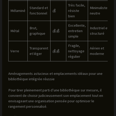
Très facile,
Standard et
Minimaliste et
Mélaminé
💰
résiste
fonctionnel
neutre
bien
Excellente,
Brut,
Industriel et
Métal
💰💰
entretien
graphique
structuré
simple
Fragile,
Transparent
Aérien et
Verre
💰💰
nettoyage
et léger
moderne
régulier
Aménagements astucieux et emplacements idéaux pour une
bibliothèque intégrée réussie
Pour tirer pleinement parti d’une bibliothèque sur mesure, il
convient de choisir judicieusement son emplacement tout en
envisageant une organisation pensée pour optimiser le
rangement personnalisé.