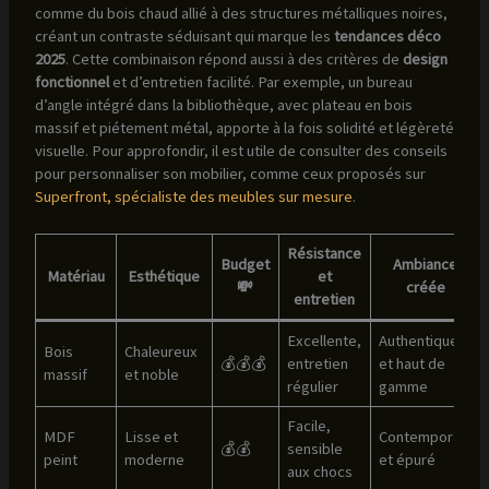
comme du bois chaud allié à des structures métalliques noires,
créant un contraste séduisant qui marque les
tendances déco
2025
. Cette combinaison répond aussi à des critères de
design
fonctionnel
et d’entretien facilité. Par exemple, un bureau
d’angle intégré dans la bibliothèque, avec plateau en bois
massif et piétement métal, apporte à la fois solidité et légèreté
visuelle. Pour approfondir, il est utile de consulter des conseils
pour personnaliser son mobilier, comme ceux proposés sur
Superfront, spécialiste des meubles sur mesure
.
Résistance
Budget
Ambiance
Matériau
Esthétique
et
💸
créée
entretien
Excellente,
Authentique
Bois
Chaleureux
💰💰💰
entretien
et haut de
massif
et noble
régulier
gamme
Facile,
MDF
Lisse et
Contemporain
💰💰
sensible
peint
moderne
et épuré
aux chocs