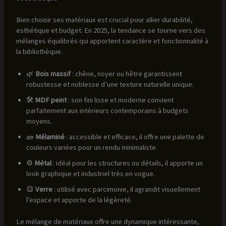
Bien choisir ses matériaux est crucial pour allier durabilité,
esthétique et budget. En 2025, la tendance se tourne vers des
mélanges équilibrés qui apportent caractère et fonctionnalité à
la bibliothèque.
🌿
Bois massif
: chêne, noyer ou hêtre garantissent
robustesse et noblesse d’une texture naturelle unique.
🛠️
MDF peint
: son fini lisse et moderne convient
parfaitement aux intérieurs contemporains à budgets
moyens.
🧱
Mélaminé
: accessible et efficace, il offre une palette de
couleurs variées pour un rendu minimaliste.
⚙️
Métal
: idéal pour les structures ou détails, il apporte un
look graphique et industriel très en vogue.
🔳
Verre
: utilisé avec parcimonie, il agrandit visuellement
l’espace et apporte de la légèreté.
Le mélange de matériaux offre une dynamique intéressante,