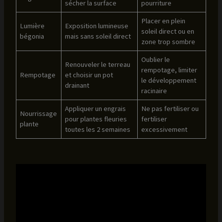
sécher la surface
pourriture
Placer en plein
Lumière
Exposition lumineuse
soleil direct ou en
bégonia
mais sans soleil direct
zone trop sombre
Oublier le
Renouveler le terreau
rempotage, limiter
Rempotage
et choisir un pot
le développement
drainant
racinaire
Appliquer un engrais
Ne pas fertiliser ou
Nourrissage
pour plantes fleuries
fertiliser
plante
toutes les 2 semaines
excessivement