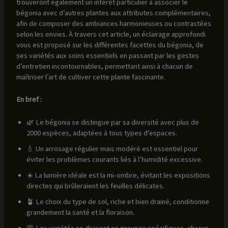
trouveront également un intérêt particulier à associer le
bégonia avec d’autres plantes aux attributes complémentaires,
afin de composer des ambiances harmonieuses ou contrastées
selon les envies. À travers cet article, un éclairage approfondi
vous est proposé sur les différentes facettes du bégonia, de
ses variétés aux soins essentiels en passant par les gestes
d’entretien incontournables, permettant ainsi à chacun de
maîtriser l’art de cultiver cette plante fascinante.
En bref :
🌿 Le bégonia se distingue par sa diversité avec plus de
2000 espèces, adaptées à tous types d’espaces.
💧 Un arrosage régulier mais modéré est essentiel pour
éviter les problèmes courants liés à l’humidité excessive.
☀️ La lumière idéale est la mi-ombre, évitant les expositions
directes qui brûleraient les feuilles délicates.
🪴 Le choix du type de sol, riche et bien drainé, conditionne
grandement la santé et la floraison.
🌸 Les variétés se divisent en groupes spécifiques, chacun