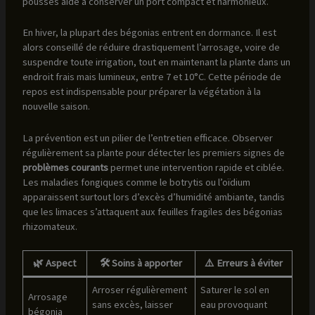
pousses aide à conserver un port compact et harmonieux.
En hiver, la plupart des bégonias entrent en dormance. Il est
alors conseillé de réduire drastiquement l’arrosage, voire de
suspendre toute irrigation, tout en maintenant la plante dans un
endroit frais mais lumineux, entre 7 et 10°C. Cette période de
repos est indispensable pour préparer la végétation à la
nouvelle saison.
La prévention est un pilier de l’entretien efficace. Observer
régulièrement sa plante pour détecter les premiers signes de
problèmes courants
permet une intervention rapide et ciblée.
Les maladies fongiques comme le botrytis ou l’oïdium
apparaissent surtout lors d’excès d’humidité ambiante, tandis
que les limaces s’attaquent aux feuilles fragiles des bégonias
rhizomateux.
🌿 Aspect
🛠️ Soins à apporter
⚠️ Erreurs à éviter
Arroser régulièrement
Saturer le sol en
Arrosage
sans excès, laisser
eau provoquant
bégonia