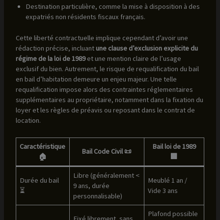
Destination particulière, comme la mise à disposition à des
expatriés non résidents fiscaux français.
Cette liberté contractuelle implique cependant d’avoir une
rédaction précise, incluant
une clause d’exclusion explicite du
régime de la loi de 1989
et une mention claire de l’usage
exclusif du bien. Autrement, le risque de requalification du bail
en bail d’habitation demeure un enjeu majeur. Une telle
requalification impose alors des contraintes réglementaires
supplémentaires au propriétaire, notamment dans la fixation du
loyer et les règles de préavis ou reposant dans le contrat de
location.
Caractéristique
Bail loi de 1989
Bail Code Civil 📜
🏠
🏢
Libre (généralement <
Durée du bail
Meublé 1 an /
9 ans, durée
⏳
Vide 3 ans
personnalisable)
Plafond possible
Fixé librement, sans