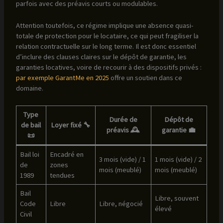
parfois avec des préavis courts ou modulables.
Attention toutefois, ce régime implique une absence quasi-
totale de protection pour le locataire, ce qui peut fragiliser la
relation contractuelle sur le long terme. Il est donc essentiel
d’inclure des clauses claires sur le dépôt de garantie, les
garanties locatives, voire de recourir à des dispositifs privés :
par exemple GarantMe en 2025
offre un soutien dans ce
domaine.
Type
Durée de
Dépôt de
de bail
Loyer fixé 🔧
préavis 🕰️
garantie 💼
📜
Bail loi
Encadré en
3 mois (vide) / 1
1 mois (vide) / 2
de
zones
mois (meublé)
mois (meublé)
1989
tendues
Bail
Libre, souvent
Code
Libre
Libre, négocié
élevé
Civil