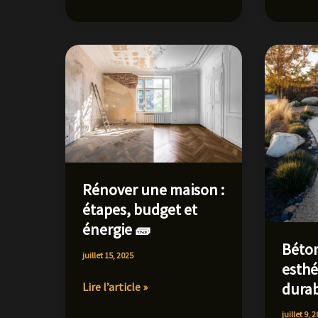
bois
design
:
et
repérer
agencement
les
optimisé
signes
🌿
avant
les
dégâts
Rénover une maison :
étapes, budget et
énergie 🧱
Béton
juillet 15, 2025
esthé
durab
Rénover
Lire l’article »
une
juillet 9, 