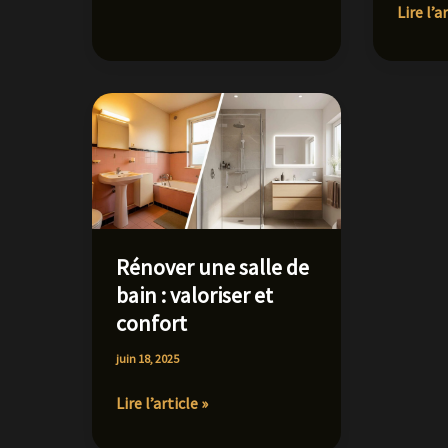
pose
Prix
Lire l’a
carrelage
plombi
m²
2025
:
:
type,
Tarifs,
surface
devis
et
et
finitions
astuce
Rénover une salle de
bain : valoriser et
confort
juin 18, 2025
Rénover
Lire l’article »
une