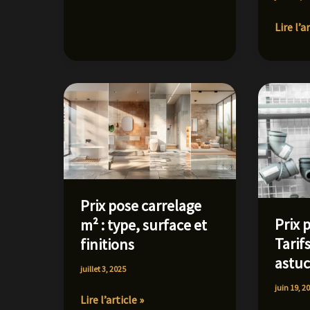
maison
:
Béton
Lire l’a
étapes,
désacti
budget
:
et
esthét
énergie
et
🧱
durabil
Prix pose carrelage
Prix 
m² : type, surface et
Tarifs
finitions
astu
juillet 3, 2025
juin 19, 2
Prix
Lire l’article »