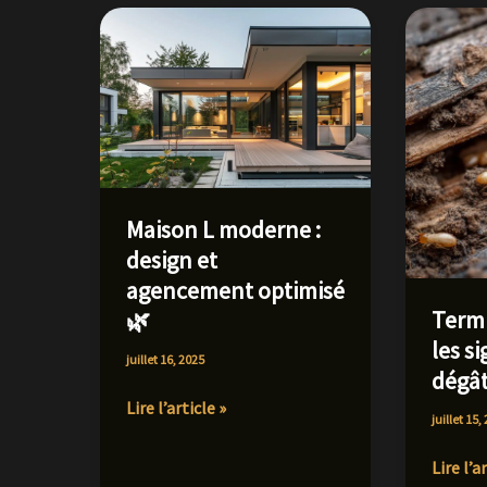
Maison L moderne :
design et
agencement optimisé
Termi
🌿
les s
juillet 16, 2025
dégâ
Maison
Lire l’article »
juillet 15,
L
moderne
Termit
Lire l’a
: