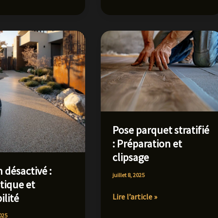
personnalisez
votre
projet
Pose parquet stratifié
: Préparation et
clipsage
 désactivé :
juillet 8, 2025
tique et
ilité
Pose
Lire l’article »
parquet
2025