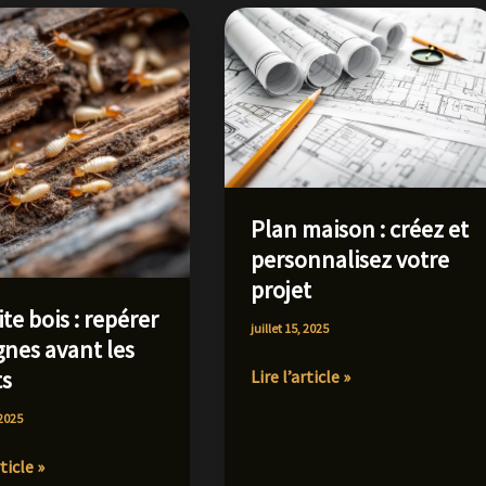
Plan maison : créez et
personnalisez votre
projet
te bois : repérer
juillet 15, 2025
ignes avant les
ts
Plan
Lire l’article »
maison
 2025
:
créez
e
rticle »
et