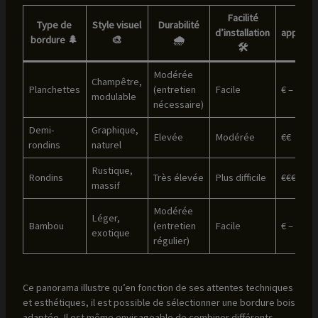
Facilité
Prix
Type de
Style visuel
Durabilité
d’installation
approxim
bordure 🌲
🎨
🌧️
🛠️
💶
Modérée
Champêtre,
Planchettes
(entretien
Facile
€ – €€
modulable
nécessaire)
Demi-
Graphique,
Elevée
Modérée
€€
rondins
naturel
Rustique,
Rondins
Très élevée
Plus difficile
€€€
massif
Modérée
Léger,
Bambou
(entretien
Facile
€ – €€
exotique
régulier)
Ce panorama illustre qu’en fonction de ses attentes techniques
et esthétiques, il est possible de sélectionner une bordure bois
adaptée. Il est même envisageable de combiner différents