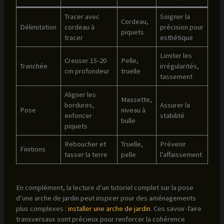
Tracer avec
Soigner la
Cordeau,
Délimitation
cordeau à
précision pour
piquets
tracer
esthétique
Limiter les
Creuser 15-20
Pelle,
Tranchée
irrégularités,
cm profondeur
truelle
tassement
Aligner les
Massette,
bordures,
Assurer la
Pose
niveau à
enfoncer
stabilité
bulle
piquets
Reboucher et
Truelle,
Prévenir
Finitions
tasser la terre
pelle
l’affaissement
En complément, la lecture d’un tutoriel complet sur la pose
d’une arche de jardin peut inspirer pour des aménagements
plus complexes :
installer une arche de jardin
. Ces savoir-faire
transversaux sont précieux pour renforcer la cohérence